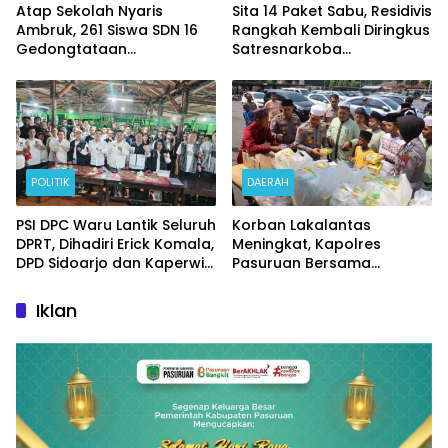
Atap Sekolah Nyaris
Sita 14 Paket Sabu, Residivis
Ambruk, 261 Siswa SDN 16
Rangkah Kembali Diringkus
Gedongtataan
Satresnarkoba
Pertaruhkan Keselamatan
Polrestabes Surabaya
Demi Belajar
POLITIK
DAERAH
PSI DPC Waru Lantik Seluruh
Korban Lakalantas
DPRT, Dihadiri Erick Komala,
Meningkat, Kapolres
DPD Sidoarjo dan Kaperwil
Pasuruan Bersama
Portal Nasional
Kasatlantas Gelar Salat
Ghaib dan Doa Bersama
Iklan