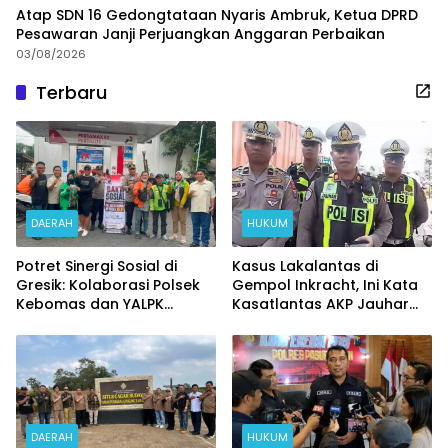
Atap SDN 16 Gedongtataan Nyaris Ambruk, Ketua DPRD
Pesawaran Janji Perjuangkan Anggaran Perbaikan
03/08/2026
Terbaru
DAERAH
HUKUM
Potret Sinergi Sosial di
Kasus Lakalantas di
Gresik: Kolaborasi Polsek
Gempol Inkracht, Ini Kata
Kebomas dan YALPK
Kasatlantas AKP Jauhar
Ringankan Beban Ratusan
Rizqullah
Ojol dan Warga
DAERAH
HUKUM