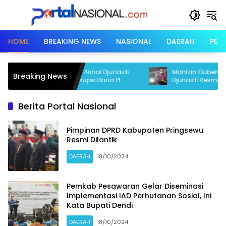
Langsung
ke
konten
HOME
BREAKING NEWS
NASIONAL
DAERAH
PER
rnur Lampung Arinal Djunaidi
Mantan Gubernur Lampung Ar
Breaking News
a Dugaan Korupsi Dana PI
Djunaidi Resmi Jadi Tersangk
Juta
PT LEB
Berita Portal Nasional
Pimpinan DPRD Kabupaten Pringsewu
Resmi Dilantik
DAERAH
18/10/2024
Pemkab Pesawaran Gelar Diseminasi
Implementasi IAD Perhutanan Sosial, Ini
Kata Bupati Dendi
DAERAH
18/10/2024