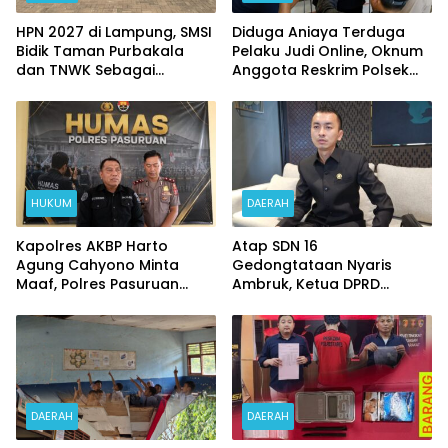
HPN 2027 di Lampung, SMSI
Diduga Aniaya Terduga
Bidik Taman Purbakala
Pelaku Judi Online, Oknum
dan TNWK Sebagai
Anggota Reskrim Polsek
Ekspedisi Budaya
Beji di Nonjob
HUKUM
DAERAH
Kapolres AKBP Harto
Atap SDN 16
Agung Cahyono Minta
Gedongtataan Nyaris
Maaf, Polres Pasuruan
Ambruk, Ketua DPRD
Bentuk Tim Usut
Pesawaran Janji
Meninggalnya Terduga
Perjuangkan Anggaran
Pelaku Judi Online
Perbaikan
DAERAH
DAERAH