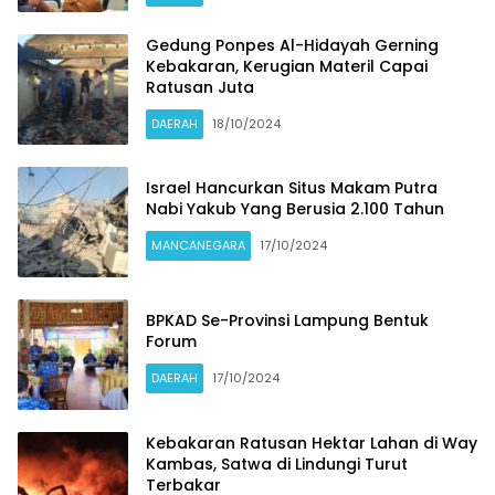
Gedung Ponpes Al-Hidayah Gerning
Kebakaran, Kerugian Materil Capai
Portal
Ratusan Juta
Nasional
– Update
DAERAH
18/10/2024
Berita
Harian
Israel Hancurkan Situs Makam Putra
Indonesia
Nabi Yakub Yang Berusia 2.100 Tahun
dan
MANCANEGARA
17/10/2024
Dunia
BPKAD Se-Provinsi Lampung Bentuk
Forum
DAERAH
17/10/2024
Kebakaran Ratusan Hektar Lahan di Way
Kambas, Satwa di Lindungi Turut
Terbakar