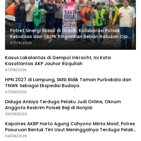
Potret Sinergi Sosial di Gresik: Kolaborasi Polsek
Kebomas dan YALPK Ringankan Beban Ratusan Ojol
dan Warga
07/08/2026
Kasus Lakalantas di Gempol Inkracht, Ini Kata
Kasatlantas AKP Jauhar Rizqullah
07/08/2026
HPN 2027 di Lampung, SMSI Bidik Taman Purbakala dan
TNWK Sebagai Ekspedisi Budaya
07/08/2026
Diduga Aniaya Terduga Pelaku Judi Online, Oknum
Anggota Reskrim Polsek Beji di Nonjob
05/08/2026
Kapolres AKBP Harto Agung Cahyono Minta Maaf, Polres
Pasuruan Bentuk Tim Usut Meninggalnya Terduga Pelaku
Judi Online
04/08/2026