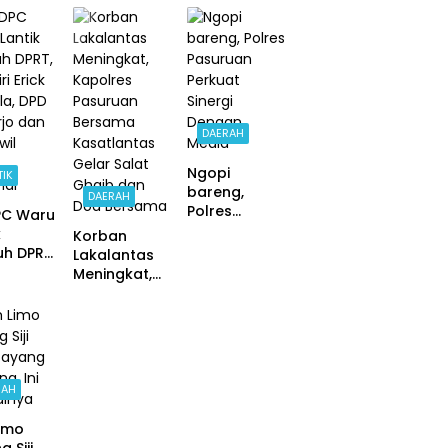
an
Diringkus
a DPRD
Pertaruhkan
Satresnarko
waran
Keselamatan
ba
Demi Belajar
Polrestabes
uangkan
Surabaya
aran
ikan
DAERAH
Ngopi
TIK
bareng,
DAERAH
Polres
PC Waru
Pasuruan
k
Korban
Perkuat
uh DPRT,
Lakalantas
Sinergi
ri Erick
Meningkat,
Dengan
la, DPD
Kapolres
Media
rjo dan
Pasuruan
wil
Bersama
l
Kasatlantas
nal
Gelar Salat
Ghaib dan
RAH
Doa
Bersama
Limo