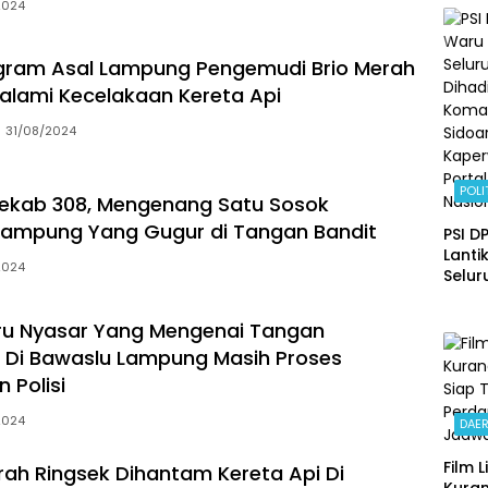
2024
Ketu
Pesa
Janji
gram Asal Lampung Pengemudi Brio Merah
Perj
lami Kecelakaan Kereta Api
Angg
Perba
31/08/2024
POLI
ekab 308, Mengenang Satu Sosok
Lampung Yang Gugur di Tangan Bandit
PSI D
Lanti
2024
Selur
Dihadi
Koma
ru Nyasar Yang Mengenai Tangan
Sidoa
 Di Bawaslu Lampung Masih Proses
Kaper
Porta
n Polisi
Nasio
2024
DAE
Film 
rah Ringsek Dihantam Kereta Api Di