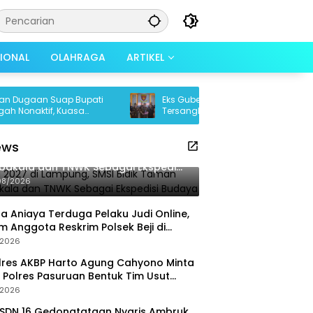
SIONAL
OLAHRAGA
ARTIKEL
aan Suap Bupati
Eks Gubernur Lampung Arinal Djunaidi
ktif, Kuasa
Tersangka Dugaan Korupsi Dana PI
 Tak Sesuai
USD17,2 Juta
ews
 2027 di Lampung, SMSI Bidik Taman
bakala dan TNWK Sebagai Ekspedisi
daya
08/2026
a Aniaya Terduga Pelaku Judi Online,
 Anggota Reskrim Polsek Beji di
ob
/2026
res AKBP Harto Agung Cahyono Minta
 Polres Pasuruan Bentuk Tim Usut
ggalnya Terduga Pelaku Judi Online
/2026
SDN 16 Gedongtataan Nyaris Ambruk,