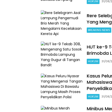
HUKUM
31/08/
Rere Seleb
Yang Menga
BREAKING NEWS
HUT ke-9 T
Brimobda 
HUKUM
31/08/
Kasus Pelu
Mahasiswa
Penyelidika
HUKUM
31/08/
Minibus Me