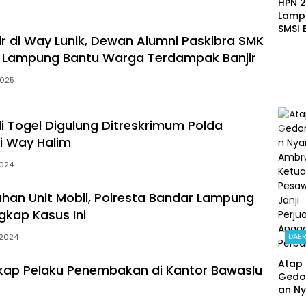
HPN 2
Lamp
SMSI 
ir di Way Lunik, Dewan Alumni Paskibra SMK
Tam
Purb
r Lampung Bantu Warga Terdampak Banjir
dan 
Seba
2025
Ekspe
Buda
i Togel Digulung Ditreskrimum Polda
i Way Halim
2024
luhan Unit Mobil, Polresta Bandar Lampung
gkap Kasus Ini
DAE
2024
Atap 
gkap Pelaku Penembakan di Kantor Bawaslu
Gedo
an Ny
Ambr