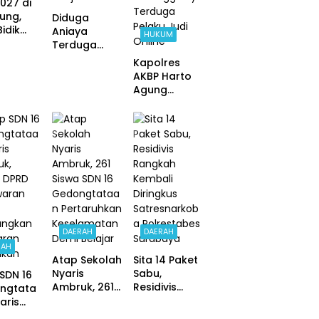
027 di
ung,
Diduga
Bidik
Aniaya
HUKUM
an
Terduga
akala
Pelaku Judi
Kapolres
TNWK
Online,
AKBP Harto
gai
Oknum
Agung
disi
Anggota
Cahyono
ya
Reskrim
Minta Maaf,
Polsek Beji di
Polres
Nonjob
Pasuruan
Bentuk Tim
Usut
Meninggalny
a Terduga
Pelaku Judi
Online
DAERAH
DAERAH
RAH
Atap Sekolah
Sita 14 Paket
Nyaris
Sabu,
SDN 16
Ambruk, 261
Residivis
ngtata
Siswa SDN 16
Rangkah
aris
Gedongtata
Kembali
uk,