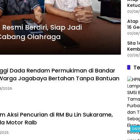
Ketua
Angg
03/08
Atap 
esmi Berdiri, Siap Jadi
16 G
Demi 
03/08
Cabang Olahraga
Sita 
Kemba
Polre
03/08
Te
inggi Dada Rendam Permukiman di Bandar
Warga Jagabaya Bertahan Tanpa Bantuan
4/2026
 Aksi Pencurian di RM Bu Lin Sukarame,
a Motor Raib
DAE
/2025