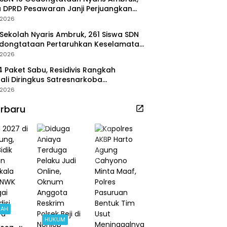
 DPRD Pesawaran Janji Perjuangkan
aran Perbaikan
/2026
Sekolah Nyaris Ambruk, 261 Siswa SDN
edongtataan Pertaruhkan Keselamatan
Belajar
/2026
14 Paket Sabu, Residivis Rangkah
li Diringkus Satresnarkoba
stabes Surabaya
/2026
rbaru
RAH
HUKUM