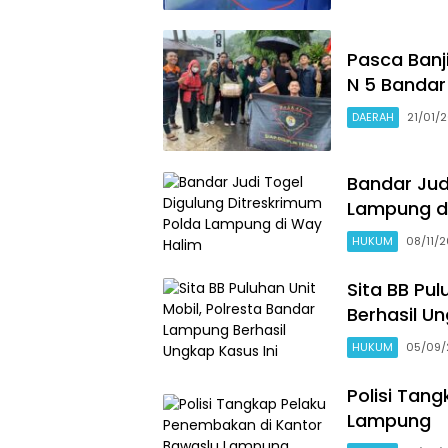
Pasca Banj
N 5 Banda
DAERAH
21/01/
Bandar Jud
Lampung d
HUKUM
08/11/
Sita BB Pu
Berhasil Un
HUKUM
05/09/
Polisi Tan
Lampung