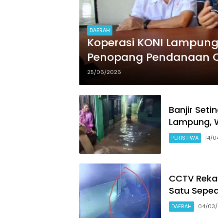
DAERAH
Koperasi KONI Lampung R
Penopang Pendanaan 
25/06/2026
Banjir Set
Lampung, 
PERISTIWA
14/0
CCTV Rekam
Satu Seped
DAERAH
04/03