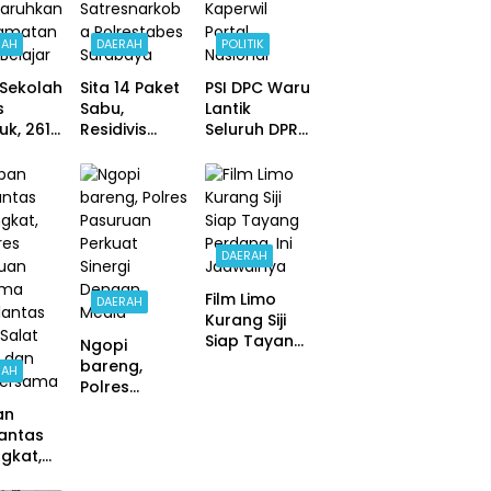
Pelaku Judi
Online
RAH
DAERAH
POLITIK
Sekolah
Sita 14 Paket
PSI DPC Waru
s
Sabu,
Lantik
k, 261
Residivis
Seluruh DPRT,
 SDN 16
Rangkah
Dihadiri Erick
ngtata
Kembali
Komala, DPD
Diringkus
Sidoarjo dan
ruhkan
Satresnarko
Kaperwil
lamatan
ba
Portal
Belajar
Polrestabes
Nasional
DAERAH
Surabaya
Film Limo
DAERAH
Kurang Siji
Siap Tayang
Ngopi
Perdana, Ini
bareng,
RAH
Jadwalnya
Polres
Pasuruan
an
Perkuat
antas
Sinergi
gkat,
Dengan
lres
Media