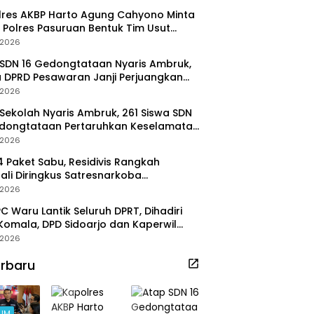
res AKBP Harto Agung Cahyono Minta
 Polres Pasuruan Bentuk Tim Usut
ggalnya Terduga Pelaku Judi Online
/2026
SDN 16 Gedongtataan Nyaris Ambruk,
 DPRD Pesawaran Janji Perjuangkan
aran Perbaikan
/2026
Sekolah Nyaris Ambruk, 261 Siswa SDN
edongtataan Pertaruhkan Keselamatan
Belajar
/2026
14 Paket Sabu, Residivis Rangkah
li Diringkus Satresnarkoba
stabes Surabaya
/2026
PC Waru Lantik Seluruh DPRT, Dihadiri
 Komala, DPD Sidoarjo dan Kaperwil
l Nasional
/2026
rbaru
UM