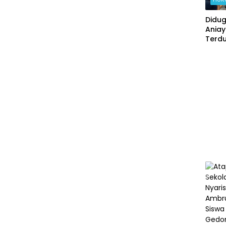
Didu
Ania
Terd
Pelak
Onlin
Okn
Angg
Reskr
Polsek
Nonj