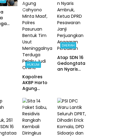
ga
ya
uga
u Judi
e,
um
DAERAH
ota
im
Atap SDN 16
 Beji di
Gedongtata
ob
HUKUM
an Nyaris
Ambruk,
Kapolres
Ketua DPRD
AKBP Harto
Pesawaran
Agung
Janji
Cahyono
Perjuangkan
Minta Maaf,
Anggaran
Polres
Perbaikan
Pasuruan
Bentuk Tim
Usut
Meninggalny
a Terduga