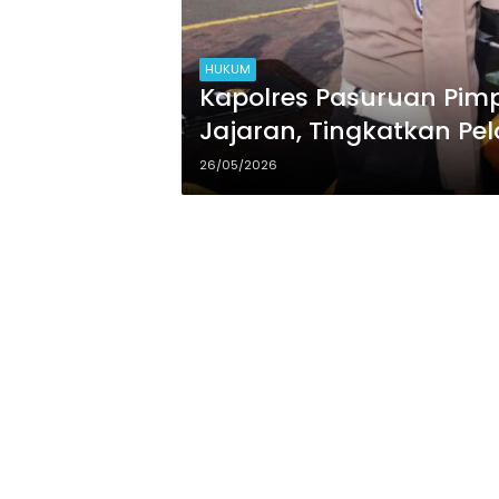
HUKUM
Kapolres Pasuruan Pimp
Jajaran, Tingkatkan Pe
Responsif
26/05/2026