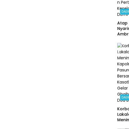
DAE
Atap 
Nyari
Ambru
Siswa
Gedo
an
Perta
Kese
Demi 
DAE
Korb
Lakal
Menin
Kapo