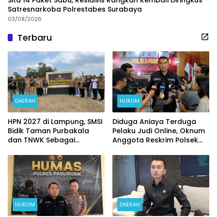
Sita 14 Paket Sabu, Residivis Rangkah Kembali Diringkus
Satresnarkoba Polrestabes Surabaya
03/08/2026
Terbaru
DAERAH
HUKUM
HPN 2027 di Lampung, SMSI
Diduga Aniaya Terduga
Bidik Taman Purbakala
Pelaku Judi Online, Oknum
dan TNWK Sebagai
Anggota Reskrim Polsek
Ekspedisi Budaya
Beji di Nonjob
HUKUM
DAERAH