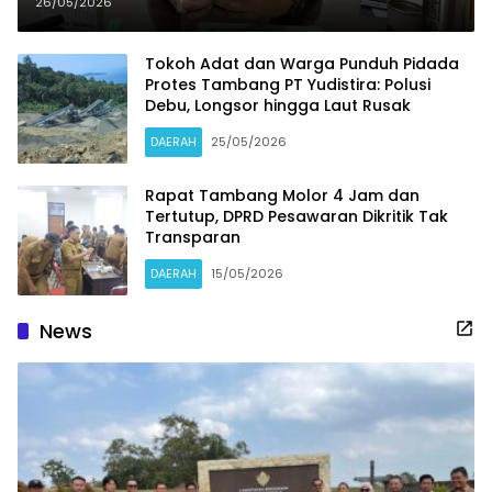
Picu Kerusakan Lingkungan dan
26/05/2026
Ekosistem Laut
Tokoh Adat dan Warga Punduh Pidada
Protes Tambang PT Yudistira: Polusi
Debu, Longsor hingga Laut Rusak
DAERAH
25/05/2026
Rapat Tambang Molor 4 Jam dan
Tertutup, DPRD Pesawaran Dikritik Tak
Transparan
DAERAH
15/05/2026
News