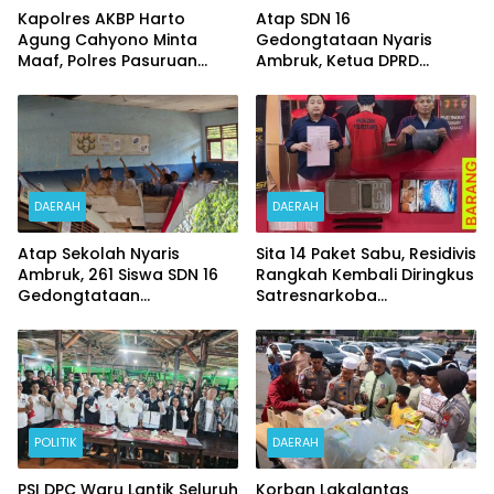
Kapolres AKBP Harto
Atap SDN 16
Agung Cahyono Minta
Gedongtataan Nyaris
Maaf, Polres Pasuruan
Ambruk, Ketua DPRD
Bentuk Tim Usut
Pesawaran Janji
Meninggalnya Terduga
Perjuangkan Anggaran
Pelaku Judi Online
Perbaikan
DAERAH
DAERAH
Atap Sekolah Nyaris
Sita 14 Paket Sabu, Residivis
Ambruk, 261 Siswa SDN 16
Rangkah Kembali Diringkus
Gedongtataan
Satresnarkoba
Pertaruhkan Keselamatan
Polrestabes Surabaya
Demi Belajar
POLITIK
DAERAH
PSI DPC Waru Lantik Seluruh
Korban Lakalantas