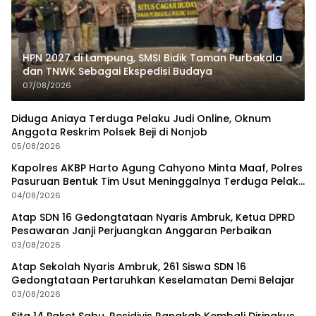
HPN 2027 di Lampung, SMSI Bidik Taman Purbakala
dan TNWK Sebagai Ekspedisi Budaya
07/08/2026
Diduga Aniaya Terduga Pelaku Judi Online, Oknum
Anggota Reskrim Polsek Beji di Nonjob
05/08/2026
Kapolres AKBP Harto Agung Cahyono Minta Maaf, Polres
Pasuruan Bentuk Tim Usut Meninggalnya Terduga Pelaku
Judi Online
04/08/2026
Atap SDN 16 Gedongtataan Nyaris Ambruk, Ketua DPRD
Pesawaran Janji Perjuangkan Anggaran Perbaikan
03/08/2026
Atap Sekolah Nyaris Ambruk, 261 Siswa SDN 16
Gedongtataan Pertaruhkan Keselamatan Demi Belajar
03/08/2026