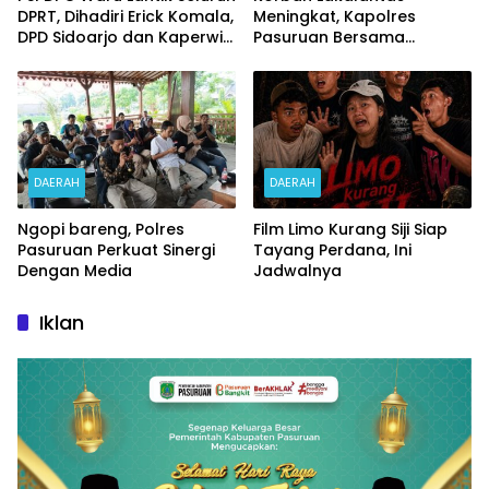
DPRT, Dihadiri Erick Komala,
Meningkat, Kapolres
DPD Sidoarjo dan Kaperwil
Pasuruan Bersama
Portal Nasional
Kasatlantas Gelar Salat
Ghaib dan Doa Bersama
DAERAH
DAERAH
Ngopi bareng, Polres
Film Limo Kurang Siji Siap
Pasuruan Perkuat Sinergi
Tayang Perdana, Ini
Dengan Media
Jadwalnya
Iklan