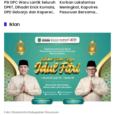
PSI DPC Waru Lantik Seluruh
Korban Lakalantas
DPRT, Dihadiri Erick Komala,
Meningkat, Kapolres
DPD Sidoarjo dan Kaperwil
Pasuruan Bersama
Portal Nasional
Kasatlantas Gelar Salat
Ghaib dan Doa Bersama
Iklan
Foto: Diskominfo Kabupaten Pasuruan