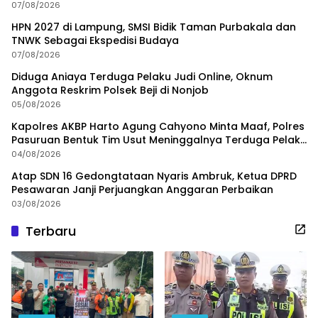
07/08/2026
HPN 2027 di Lampung, SMSI Bidik Taman Purbakala dan
TNWK Sebagai Ekspedisi Budaya
07/08/2026
Diduga Aniaya Terduga Pelaku Judi Online, Oknum
Anggota Reskrim Polsek Beji di Nonjob
05/08/2026
Kapolres AKBP Harto Agung Cahyono Minta Maaf, Polres
Pasuruan Bentuk Tim Usut Meninggalnya Terduga Pelaku
Judi Online
04/08/2026
Atap SDN 16 Gedongtataan Nyaris Ambruk, Ketua DPRD
Pesawaran Janji Perjuangkan Anggaran Perbaikan
03/08/2026
Terbaru