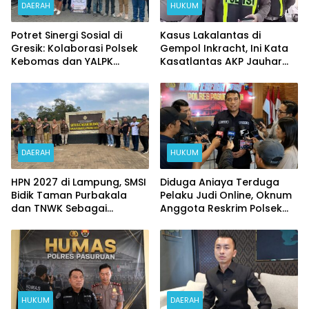
DAERAH
HUKUM
Potret Sinergi Sosial di
Kasus Lakalantas di
Gresik: Kolaborasi Polsek
Gempol Inkracht, Ini Kata
Kebomas dan YALPK
Kasatlantas AKP Jauhar
Ringankan Beban Ratusan
Rizqullah
Ojol dan Warga
DAERAH
HUKUM
HPN 2027 di Lampung, SMSI
Diduga Aniaya Terduga
Bidik Taman Purbakala
Pelaku Judi Online, Oknum
dan TNWK Sebagai
Anggota Reskrim Polsek
Ekspedisi Budaya
Beji di Nonjob
HUKUM
DAERAH