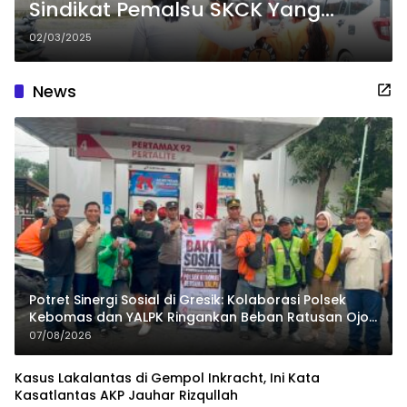
Sindikat Pemalsu SKCK Yang
Beraksi Sejak 2022
02/03/2025
News
Potret Sinergi Sosial di Gresik: Kolaborasi Polsek
Kebomas dan YALPK Ringankan Beban Ratusan Ojol
dan Warga
07/08/2026
Kasus Lakalantas di Gempol Inkracht, Ini Kata
Kasatlantas AKP Jauhar Rizqullah