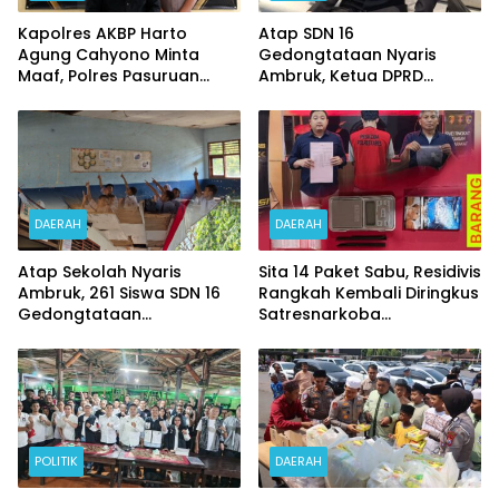
Kapolres AKBP Harto
Atap SDN 16
Agung Cahyono Minta
Gedongtataan Nyaris
Maaf, Polres Pasuruan
Ambruk, Ketua DPRD
Bentuk Tim Usut
Pesawaran Janji
Meninggalnya Terduga
Perjuangkan Anggaran
Pelaku Judi Online
Perbaikan
DAERAH
DAERAH
Atap Sekolah Nyaris
Sita 14 Paket Sabu, Residivis
Ambruk, 261 Siswa SDN 16
Rangkah Kembali Diringkus
Gedongtataan
Satresnarkoba
Pertaruhkan Keselamatan
Polrestabes Surabaya
Demi Belajar
POLITIK
DAERAH