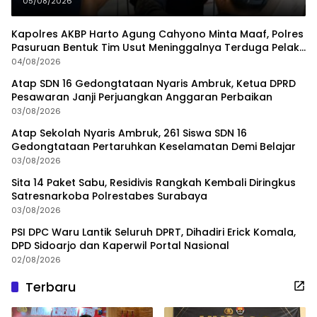
05/08/2026
Kapolres AKBP Harto Agung Cahyono Minta Maaf, Polres
Pasuruan Bentuk Tim Usut Meninggalnya Terduga Pelaku
Judi Online
04/08/2026
Atap SDN 16 Gedongtataan Nyaris Ambruk, Ketua DPRD
Pesawaran Janji Perjuangkan Anggaran Perbaikan
03/08/2026
Atap Sekolah Nyaris Ambruk, 261 Siswa SDN 16
Gedongtataan Pertaruhkan Keselamatan Demi Belajar
03/08/2026
Sita 14 Paket Sabu, Residivis Rangkah Kembali Diringkus
Satresnarkoba Polrestabes Surabaya
03/08/2026
PSI DPC Waru Lantik Seluruh DPRT, Dihadiri Erick Komala,
DPD Sidoarjo dan Kaperwil Portal Nasional
02/08/2026
Terbaru