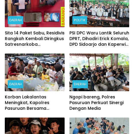
DAERAH
POLITIK
Sita 14 Paket Sabu, Residivis
PSI DPC Waru Lantik Seluruh
Rangkah Kembali Diringkus
DPRT, Dihadiri Erick Komala,
Satresnarkoba
DPD Sidoarjo dan Kaperwil
Polrestabes Surabaya
Portal Nasional
DAERAH
DAERAH
Korban Lakalantas
Ngopi bareng, Polres
Meningkat, Kapolres
Pasuruan Perkuat Sinergi
Pasuruan Bersama
Dengan Media
Kasatlantas Gelar Salat
Ghaib dan Doa Bersama