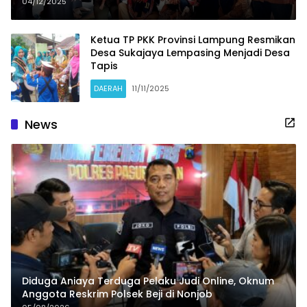
Salurkan PMT Untuk Balita dan
04/12/2025
Ibu Hamil
Ketua TP PKK Provinsi Lampung Resmikan
Desa Sukajaya Lempasing Menjadi Desa
Tapis
DAERAH
11/11/2025
News
Diduga Aniaya Terduga Pelaku Judi Online, Oknum
Anggota Reskrim Polsek Beji di Nonjob