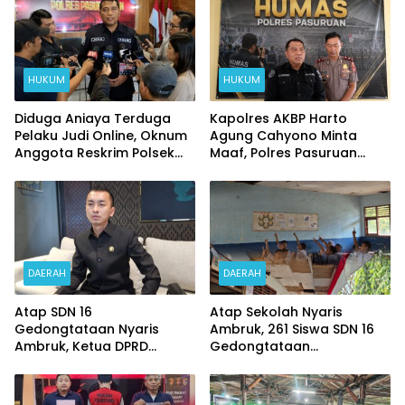
HUKUM
HUKUM
Diduga Aniaya Terduga
Kapolres AKBP Harto
Pelaku Judi Online, Oknum
Agung Cahyono Minta
Anggota Reskrim Polsek
Maaf, Polres Pasuruan
Beji di Nonjob
Bentuk Tim Usut
Meninggalnya Terduga
Pelaku Judi Online
DAERAH
DAERAH
Atap SDN 16
Atap Sekolah Nyaris
Gedongtataan Nyaris
Ambruk, 261 Siswa SDN 16
Ambruk, Ketua DPRD
Gedongtataan
Pesawaran Janji
Pertaruhkan Keselamatan
Perjuangkan Anggaran
Demi Belajar
Perbaikan