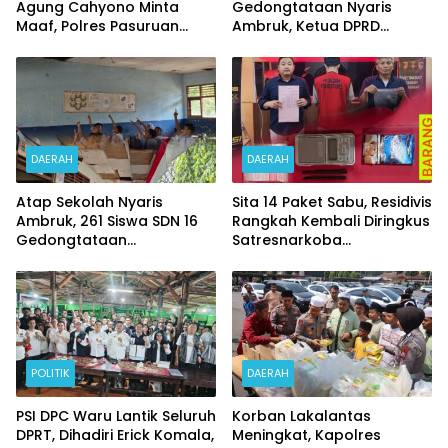
Agung Cahyono Minta
Gedongtataan Nyaris
Maaf, Polres Pasuruan
Ambruk, Ketua DPRD
Bentuk Tim Usut
Pesawaran Janji
Meninggalnya Terduga
Perjuangkan Anggaran
Pelaku Judi Online
Perbaikan
DAERAH
DAERAH
Atap Sekolah Nyaris
Sita 14 Paket Sabu, Residivis
Ambruk, 261 Siswa SDN 16
Rangkah Kembali Diringkus
Gedongtataan
Satresnarkoba
Pertaruhkan Keselamatan
Polrestabes Surabaya
Demi Belajar
POLITIK
DAERAH
PSI DPC Waru Lantik Seluruh
Korban Lakalantas
DPRT, Dihadiri Erick Komala,
Meningkat, Kapolres