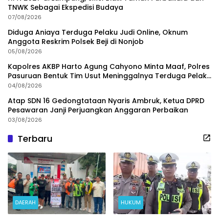
TNWK Sebagai Ekspedisi Budaya
07/08/2026
Diduga Aniaya Terduga Pelaku Judi Online, Oknum
Anggota Reskrim Polsek Beji di Nonjob
05/08/2026
Kapolres AKBP Harto Agung Cahyono Minta Maaf, Polres
Pasuruan Bentuk Tim Usut Meninggalnya Terduga Pelaku
Judi Online
04/08/2026
Atap SDN 16 Gedongtataan Nyaris Ambruk, Ketua DPRD
Pesawaran Janji Perjuangkan Anggaran Perbaikan
03/08/2026
Terbaru
DAERAH
HUKUM