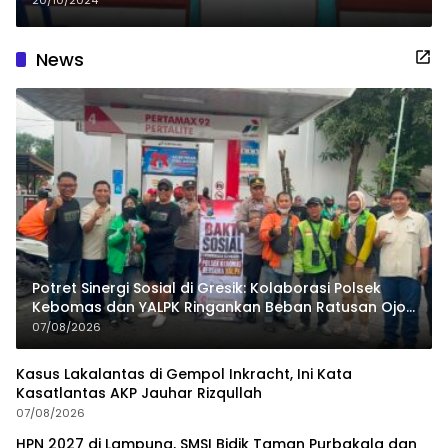
News
Potret Sinergi Sosial di Gresik: Kolaborasi Polsek
Kebomas dan YALPK Ringankan Beban Ratusan Ojol
dan Warga
07/08/2026
Kasus Lakalantas di Gempol Inkracht, Ini Kata
Kasatlantas AKP Jauhar Rizqullah
07/08/2026
HPN 2027 di Lampung, SMSI Bidik Taman Purbakala dan