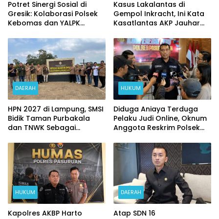
Potret Sinergi Sosial di
Kasus Lakalantas di
Gresik: Kolaborasi Polsek
Gempol Inkracht, Ini Kata
Kebomas dan YALPK
Kasatlantas AKP Jauhar
Ringankan Beban Ratusan
Rizqullah
Ojol dan Warga
DAERAH
HUKUM
HPN 2027 di Lampung, SMSI
Diduga Aniaya Terduga
Bidik Taman Purbakala
Pelaku Judi Online, Oknum
dan TNWK Sebagai
Anggota Reskrim Polsek
Ekspedisi Budaya
Beji di Nonjob
HUKUM
DAERAH
Kapolres AKBP Harto
Atap SDN 16