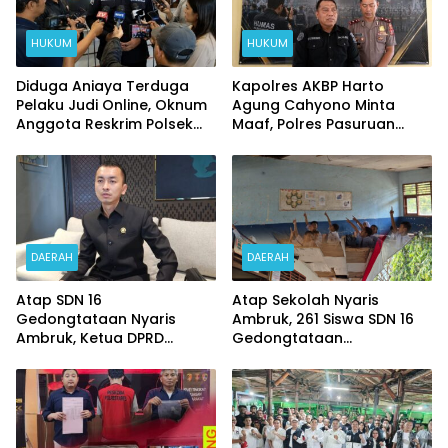
HUKUM
HUKUM
Diduga Aniaya Terduga
Kapolres AKBP Harto
Pelaku Judi Online, Oknum
Agung Cahyono Minta
Anggota Reskrim Polsek
Maaf, Polres Pasuruan
Beji di Nonjob
Bentuk Tim Usut
Meninggalnya Terduga
Pelaku Judi Online
DAERAH
DAERAH
Atap SDN 16
Atap Sekolah Nyaris
Gedongtataan Nyaris
Ambruk, 261 Siswa SDN 16
Ambruk, Ketua DPRD
Gedongtataan
Pesawaran Janji
Pertaruhkan Keselamatan
Perjuangkan Anggaran
Demi Belajar
Perbaikan