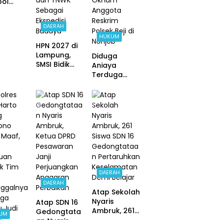
ol
ht, Ini
DAERAH
lantas
HUKUM
Jauhar
HPN 2027 di
llah
Lampung,
Diduga
SMSI Bidik
Aniaya
Taman
Terduga
Purbakala
Pelaku Judi
dan TNWK
Online,
Sebagai
Oknum
Ekspedisi
Anggota
Budaya
Reskrim
Polsek Beji di
Nonjob
DAERAH
DAERAH
Atap Sekolah
Nyaris
Atap SDN 16
Ambruk, 261
Gedongtata
UM
Siswa SDN 16