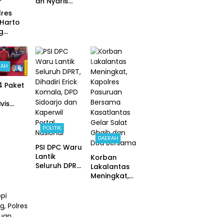
an Nyaris
Gedongtata
Ambruk,
lres
an
Ketua DPRD
Harto
Pertaruhkan
Pesawaran
g
Keselamatan
Janji
ono
Demi Belajar
Perjuangkan
 Maaf,
Anggaran
s
Perbaikan
RAH
ruan
k Tim
14 Paket
nggalny
vis
rduga
kah
u Judi
ali
e
POLITIK
gkus
DAERAH
snarko
PSI DPC Waru
Lantik
Korban
stabes
Seluruh DPRT,
Lakalantas
baya
Dihadiri Erick
Meningkat,
Komala, DPD
Kapolres
Sidoarjo dan
Pasuruan
Kaperwil
Bersama
Portal
Kasatlantas