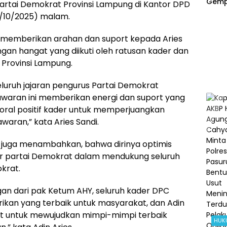
Gemp
Partai Demokrat Provinsi Lampung di Kantor DPD
Inkrac
3/10/2025) malam.
Kata
Kasat
 memberikan arahan dan suport kepada Aries
AKP 
Rizqu
an hangat yang diikuti oleh ratusan kader dan
 Provinsi Lampung.
luruh jajaran pengurus Partai Demokrat
waran ini memberikan energi dan suport yang
oral positif kader untuk memperjuangkan
aran,” kata Aries Sandi.
di juga menambahkan, bahwa dirinya optimis
er partai Demokrat dalam mendukung seluruh
krat.
an dari pak Ketum AHY, seluruh kader DPC
an yang terbaik untuk masyarakat, dan Adin
at untuk mewujudkan mimpi-mimpi terbaik
HUK