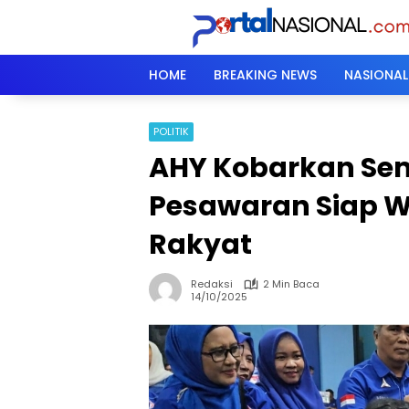
Langsung
ke
konten
HOME
BREAKING NEWS
NASIONAL
POLITIK
AHY Kobarkan Se
Pesawaran Siap 
Rakyat
Redaksi
2 Min Baca
14/10/2025