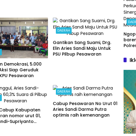
DAE
DAERAH
Ngop
baren
Gantikan Sang Suami, Drg.
Polre
Elin Aries Sandi Maju Untuk
Pasu
H
PSU Pilbup Pesawaran
Perku
Ik
Siner
n Demokrasi, 5.000
Deng
Aksi Siap Geruduk
Medi
 KPU Pesawaran
DAERAH
H
Cabup Pesawaran No Urut 01
Aries Sandi Darma Putra
 Cabup Kabupaten
optimis raih kemenangan
an nomor urut 01,
andi-Supriyanto
 pada hitung cepat
 Count) yang