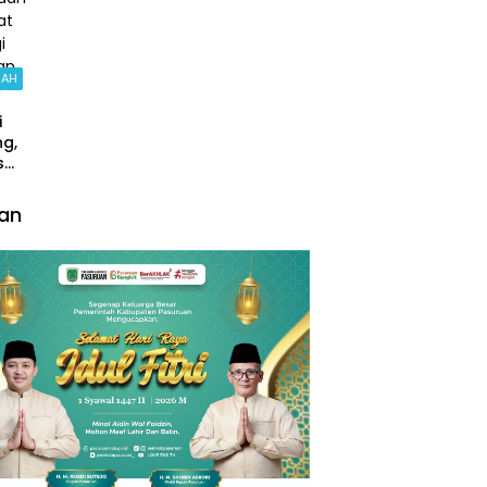
Nasional
Gelar Salat
Ghaib dan
Doa
Bersama
RAH
i
g,
s
ruan
at
lan
gi
an
a