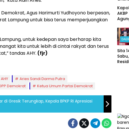
” kata Adin Aries.
Kapo
 Demokrat, Agus Harimurti Yudhoyono berpesan,
AKBP 
Agun
krat Lampung untuk bisa terus memperjuangkan
Cahy
Minta
Polre
 Lampung, untuk kedepan saya berharap kita
DAE
Pasu
ngat kita untuk lebih di cintai rakyat dan terus
Bentu
Sita 
Usut
at,” tandas AHY.
(fjr)
Sabu,
Meni
Residi
a Te
Rang
Pelak
Kemb
Onlin
Dirin
AHY
Aries Sandi Darma Putra
Satre
DPP Demokrat
Ketua Umum Partai Demokrat
ba
Polre
Sura
ar di Gresik Terungkap, Kepala BPKP RI Apresiasi