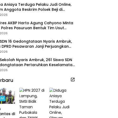
a Aniaya Terduga Pelaku Judi Online,
 Anggota Reskrim Polsek Beji di
ob
/2026
res AKBP Harto Agung Cahyono Minta
 Polres Pasuruan Bentuk Tim Usut
ggalnya Terduga Pelaku Judi Online
/2026
SDN 16 Gedongtataan Nyaris Ambruk,
 DPRD Pesawaran Janji Perjuangkan
aran Perbaikan
/2026
Sekolah Nyaris Ambruk, 261 Siswa SDN
edongtataan Pertaruhkan Keselamatan
Belajar
/2026
rbaru
UM
s
antas di