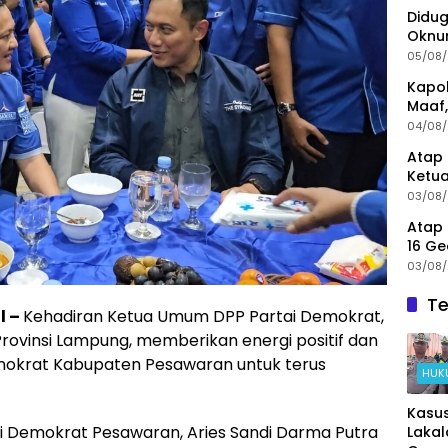
Didug
Oknum
Nonj
05/08
Kapol
Maaf,
Menin
04/08
Atap 
Ketua
Angg
03/08
Atap 
16 G
Demi 
03/08
Te
l –
Kehadiran Ketua Umum DPP Partai Demokrat,
Provinsi Lampung, memberikan energi positif dan
mokrat Kabupaten Pesawaran untuk terus
HUK
Kasu
ai Demokrat Pesawaran, Aries Sandi Darma Putra
Lakal