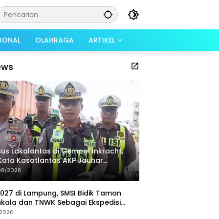
SIONAL
OLAHRAGA
ARTIKEL
ews
us Lakalantas di Gempol Inkracht,
 Kata Kasatlantas AKP Jauhar
qullah
08/2026
027 di Lampung, SMSI Bidik Taman
kala dan TNWK Sebagai Ekspedisi
ya
/2026