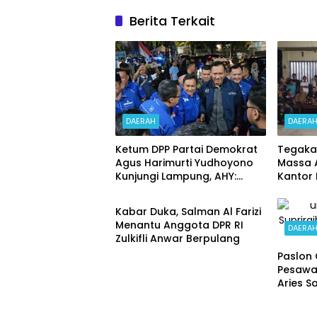
Berita Terkait
DAERAH
DAERA
Ketum DPP Partai Demokrat
Tegaka
Agus Harimurti Yudhoyono
Massa 
Kunjungi Lampung, AHY:
Kantor
BREAKING NEWS
Demokrat Siap Bangkit,
Perjuangkan Rakyat dan
Kabar Duka, Salman Al Farizi
Majukan Daerah
Menantu Anggota DPR RI
DAERA
Zulkifli Anwar Berpulang
Paslon
Pesawar
Aries S
unggul
(Quick