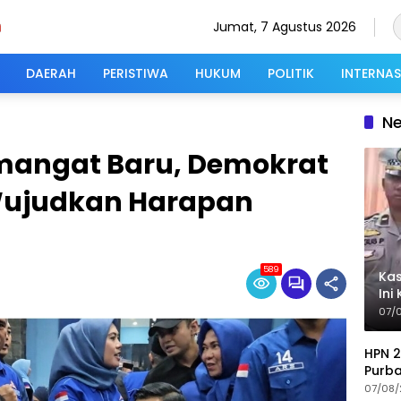
Jumat, 7 Agustus 2026
DAERAH
PERISTIWA
HUKUM
POLITIK
INTERNA
N
mangat Baru, Demokrat
Wujudkan Harapan
589
Kas
Ini
Riz
07/
HPN 2
Purba
Buda
07/08