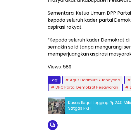
masyarakat di Kabupaten Pesawaran,
Sementara, Ketua Umum DPP Partai
kepada seluruh kader partai Demo
aspirasi rakyat.
“Kepada seluruh kader Demokrat di
semakin solid tanpa mengurangi sema
memperjuangkan aspirasi masyarak
Views:
589
Tag:
Agus Harimurti Yudhoyono
DPC Partai Demokrat Pesawaran
Kasus Ilegal Logging Rp240 Mili
Satgas PKH