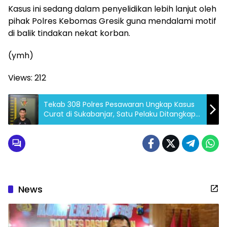
Kasus ini sedang dalam penyelidikan lebih lanjut oleh
pihak Polres Kebomas Gresik guna mendalami motif
di balik tindakan nekat korban.
(ymh)
Views:
212
Tekab 308 Polres Pesawaran Ungkap Kasus
Curat di Sukabanjar, Satu Pelaku Ditangkap
dan Satu Pelaku Masih Buron
News