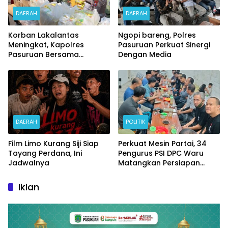
DAERAH
DAERAH
Korban Lakalantas
Ngopi bareng, Polres
Meningkat, Kapolres
Pasuruan Perkuat Sinergi
Pasuruan Bersama
Dengan Media
Kasatlantas Gelar Salat
Ghaib dan Doa Bersama
DAERAH
POLITIK
Film Limo Kurang Siji Siap
Perkuat Mesin Partai, 34
Tayang Perdana, Ini
Pengurus PSI DPC Waru
Jadwalnya
Matangkan Persiapan
Pelantikan DPRT
Iklan