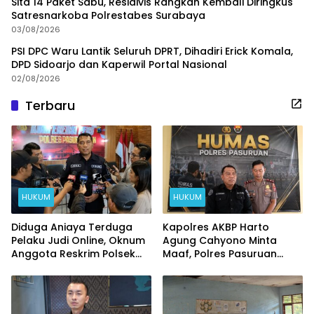
Sita 14 Paket Sabu, Residivis Rangkah Kembali Diringkus
Satresnarkoba Polrestabes Surabaya
03/08/2026
PSI DPC Waru Lantik Seluruh DPRT, Dihadiri Erick Komala,
DPD Sidoarjo dan Kaperwil Portal Nasional
02/08/2026
Terbaru
HUKUM
HUKUM
Diduga Aniaya Terduga
Kapolres AKBP Harto
Pelaku Judi Online, Oknum
Agung Cahyono Minta
Anggota Reskrim Polsek
Maaf, Polres Pasuruan
Beji di Nonjob
Bentuk Tim Usut
Meninggalnya Terduga
Pelaku Judi Online