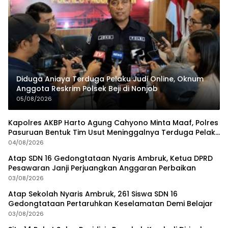
Diduga Aniaya Terduga Pelaku Judi Online, Oknum
Anggota Reskrim Polsek Beji di Nonjob
05/08/2026
Kapolres AKBP Harto Agung Cahyono Minta Maaf, Polres
Pasuruan Bentuk Tim Usut Meninggalnya Terduga Pelaku
Judi Online
04/08/2026
Atap SDN 16 Gedongtataan Nyaris Ambruk, Ketua DPRD
Pesawaran Janji Perjuangkan Anggaran Perbaikan
03/08/2026
Atap Sekolah Nyaris Ambruk, 261 Siswa SDN 16
Gedongtataan Pertaruhkan Keselamatan Demi Belajar
03/08/2026