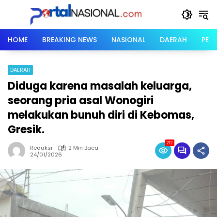
Langsung
ke
konten
HOME
BREAKING NEWS
NASIONAL
DAERAH
PER
DAERAH
Diduga karena masalah keluarga,
seorang pria asal Wonogiri
melakukan bunuh diri di Kebomas,
Gresik.
212
Redaksi
2 Min Baca
24/01/2026