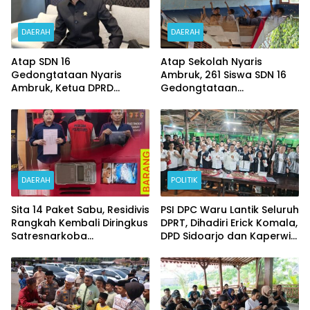
DAERAH
DAERAH
Atap SDN 16
Atap Sekolah Nyaris
Gedongtataan Nyaris
Ambruk, 261 Siswa SDN 16
Ambruk, Ketua DPRD
Gedongtataan
Pesawaran Janji
Pertaruhkan Keselamatan
Perjuangkan Anggaran
Demi Belajar
Perbaikan
DAERAH
POLITIK
Sita 14 Paket Sabu, Residivis
PSI DPC Waru Lantik Seluruh
Rangkah Kembali Diringkus
DPRT, Dihadiri Erick Komala,
Satresnarkoba
DPD Sidoarjo dan Kaperwil
Polrestabes Surabaya
Portal Nasional