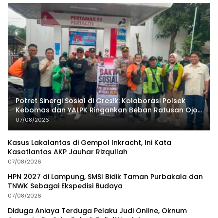
Potret Sinergi Sosial di Gresik: Kolaborasi Polsek
Kebomas dan YALPK Ringankan Beban Ratusan Ojol
dan Warga
07/08/2026
Kasus Lakalantas di Gempol Inkracht, Ini Kata
Kasatlantas AKP Jauhar Rizqullah
07/08/2026
HPN 2027 di Lampung, SMSI Bidik Taman Purbakala dan
TNWK Sebagai Ekspedisi Budaya
07/08/2026
Diduga Aniaya Terduga Pelaku Judi Online, Oknum