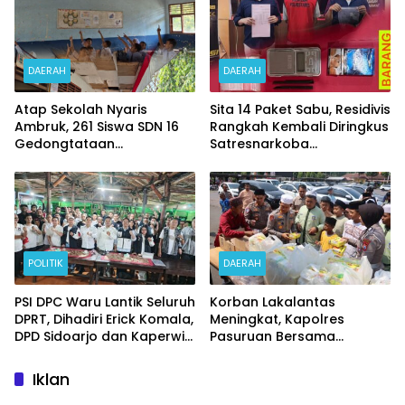
Pelaku Judi Online
Perbaikan
DAERAH
DAERAH
Atap Sekolah Nyaris
Sita 14 Paket Sabu, Residivis
Ambruk, 261 Siswa SDN 16
Rangkah Kembali Diringkus
Gedongtataan
Satresnarkoba
Pertaruhkan Keselamatan
Polrestabes Surabaya
Demi Belajar
POLITIK
DAERAH
PSI DPC Waru Lantik Seluruh
Korban Lakalantas
DPRT, Dihadiri Erick Komala,
Meningkat, Kapolres
DPD Sidoarjo dan Kaperwil
Pasuruan Bersama
Portal Nasional
Kasatlantas Gelar Salat
Ghaib dan Doa Bersama
Iklan