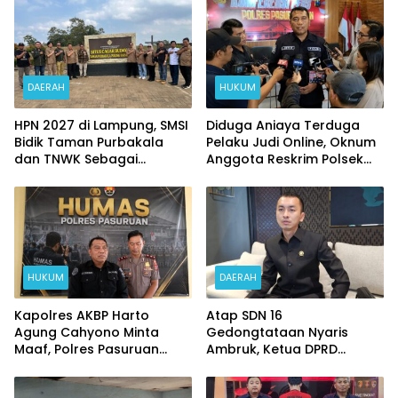
Ojol dan Warga
DAERAH
HUKUM
HPN 2027 di Lampung, SMSI
Diduga Aniaya Terduga
Bidik Taman Purbakala
Pelaku Judi Online, Oknum
dan TNWK Sebagai
Anggota Reskrim Polsek
Ekspedisi Budaya
Beji di Nonjob
HUKUM
DAERAH
Kapolres AKBP Harto
Atap SDN 16
Agung Cahyono Minta
Gedongtataan Nyaris
Maaf, Polres Pasuruan
Ambruk, Ketua DPRD
Bentuk Tim Usut
Pesawaran Janji
Meninggalnya Terduga
Perjuangkan Anggaran