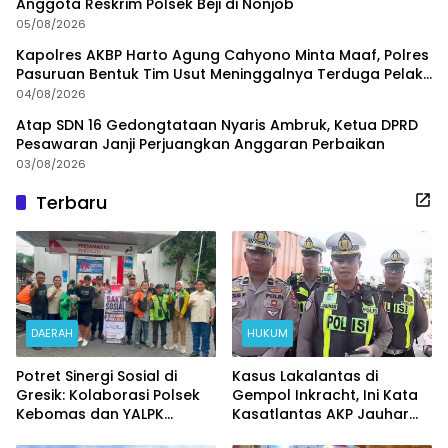
Anggota Reskrim Polsek Beji di Nonjob
05/08/2026
Kapolres AKBP Harto Agung Cahyono Minta Maaf, Polres
Pasuruan Bentuk Tim Usut Meninggalnya Terduga Pelaku
Judi Online
04/08/2026
Atap SDN 16 Gedongtataan Nyaris Ambruk, Ketua DPRD
Pesawaran Janji Perjuangkan Anggaran Perbaikan
03/08/2026
Terbaru
DAERAH
HUKUM
Potret Sinergi Sosial di
Kasus Lakalantas di
Gresik: Kolaborasi Polsek
Gempol Inkracht, Ini Kata
Kebomas dan YALPK
Kasatlantas AKP Jauhar
Ringankan Beban Ratusan
Rizqullah