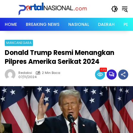
Langsung
ke
konten
HOME
BREAKING NEWS
NASIONAL
DAERAH
PER
MANCANEGARA
Donald Trump Resmi Menangkan
Pilpres Amerika Serikat 2024
1135
Redaksi
2 Min Baca
07/11/2024