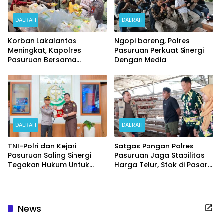
DAERAH
DAERAH
Korban Lakalantas
Ngopi bareng, Polres
Meningkat, Kapolres
Pasuruan Perkuat Sinergi
Pasuruan Bersama
Dengan Media
Kasatlantas Gelar Salat
Ghaib dan Doa Bersama
DAERAH
DAERAH
TNI-Polri dan Kejari
Satgas Pangan Polres
Pasuruan Saling Sinergi
Pasuruan Jaga Stabilitas
Tegakan Hukum Untuk
Harga Telur, Stok di Pasar
Masyarakat
Bangil Melimpah
News