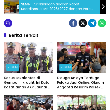
SMAN 1 Air Naningan adakan Rapat
Koordinasi SPMB 2026/2027 dengan Para
Kakon
Berita Terkait
HUKUM
HUKUM
Kasus Lakalantas di
Diduga Aniaya Terduga
Gempol Inkracht, Ini Kata
Pelaku Judi Online, Oknum
Kasatlantas AKP Jauhar
Anggota Reskrim Polsek
Rizqullah
Beji di Nonjob