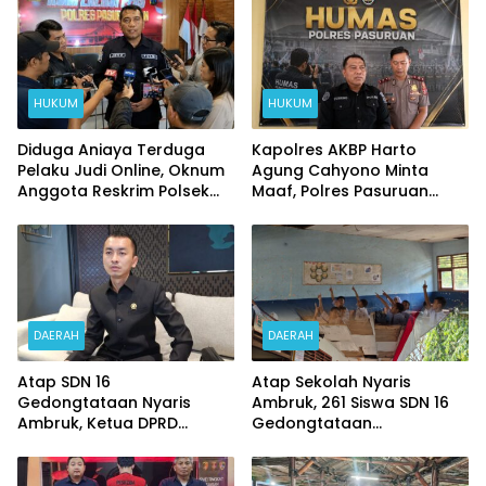
HUKUM
HUKUM
Diduga Aniaya Terduga
Kapolres AKBP Harto
Pelaku Judi Online, Oknum
Agung Cahyono Minta
Anggota Reskrim Polsek
Maaf, Polres Pasuruan
Beji di Nonjob
Bentuk Tim Usut
Meninggalnya Terduga
Pelaku Judi Online
DAERAH
DAERAH
Atap SDN 16
Atap Sekolah Nyaris
Gedongtataan Nyaris
Ambruk, 261 Siswa SDN 16
Ambruk, Ketua DPRD
Gedongtataan
Pesawaran Janji
Pertaruhkan Keselamatan
Perjuangkan Anggaran
Demi Belajar
Perbaikan