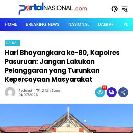
Langsung
ke
konten
HOME
BREAKING NEWS
NASIONAL
DAERAH
PER
DAERAH
Hari Bhayangkara ke-80, Kapolres
Pasuruan: Jangan Lakukan
Pelanggaran yang Turunkan
Kepercayaan Masyarakat
88
Redaksi
2 Min Baca
01/07/2026