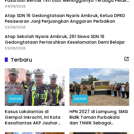
Pasuruan Bentuk Tim Usut Meninggalnya Terduga Pelaku
Judi Online
04/08/2026
Atap SDN 16 Gedongtataan Nyaris Ambruk, Ketua DPRD
Pesawaran Janji Perjuangkan Anggaran Perbaikan
03/08/2026
Atap Sekolah Nyaris Ambruk, 261 Siswa SDN 16
Gedongtataan Pertaruhkan Keselamatan Demi Belajar
03/08/2026
Terbaru
HUKUM
DAERAH
Kasus Lakalantas di
HPN 2027 di Lampung, SMSI
Gempol Inkracht, Ini Kata
Bidik Taman Purbakala
Kasatlantas AKP Jauhar
dan TNWK Sebagai
Rizqullah
Ekspedisi Budaya