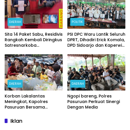
DAERAH
POLITIK
Sita 14 Paket Sabu, Residivis
PSI DPC Waru Lantik Seluruh
Rangkah Kembali Diringkus
DPRT, Dihadiri Erick Komala,
Satresnarkoba
DPD Sidoarjo dan Kaperwil
Polrestabes Surabaya
Portal Nasional
DAERAH
DAERAH
Korban Lakalantas
Ngopi bareng, Polres
Meningkat, Kapolres
Pasuruan Perkuat Sinergi
Pasuruan Bersama
Dengan Media
Kasatlantas Gelar Salat
Ghaib dan Doa Bersama
Iklan