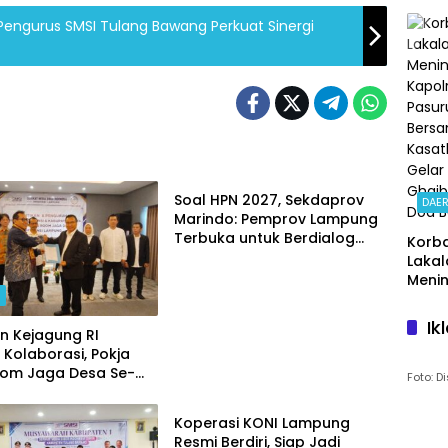
Siswa
Gedo
Pengurus SMSI Tulang Bawang Perkuat Sinergi
an
Perta
Kese
Demi 
DAERAH
Soal HPN 2027, Sekdaprov
DAE
Marindo: Pemprov Lampung
Terbuka untuk Berdialog
Korb
Dengan SMSI
Lakal
Menin
H
Kapo
Pasu
Ik
n Kejagung RI
Bers
 Kolaborasi, Pokja
Kasat
om Jaga Desa Se-
Gelar
Foto: 
DAERAH
g Resmi Dikukuhkan
Ghai
Doa
Koperasi KONI Lampung
Bers
Resmi Berdiri, Siap Jadi