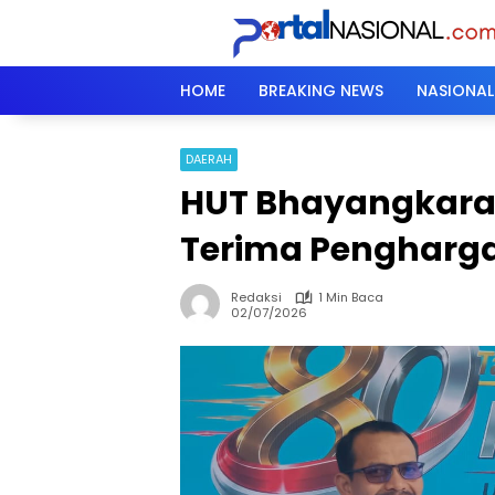
Langsung
ke
konten
HOME
BREAKING NEWS
NASIONAL
DAERAH
HUT Bhayangkara
Terima Pengharga
Redaksi
1 Min Baca
02/07/2026