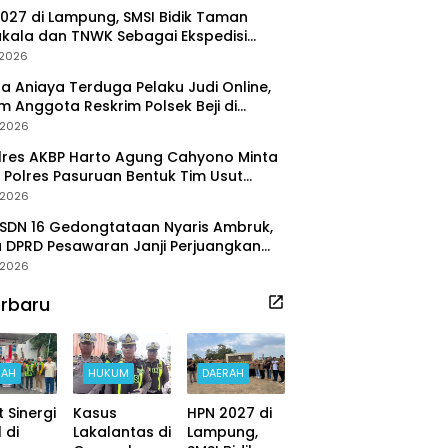
027 di Lampung, SMSI Bidik Taman
kala dan TNWK Sebagai Ekspedisi
ya
/2026
a Aniaya Terduga Pelaku Judi Online,
 Anggota Reskrim Polsek Beji di
ob
/2026
res AKBP Harto Agung Cahyono Minta
 Polres Pasuruan Bentuk Tim Usut
ggalnya Terduga Pelaku Judi Online
/2026
SDN 16 Gedongtataan Nyaris Ambruk,
 DPRD Pesawaran Janji Perjuangkan
aran Perbaikan
/2026
rbaru
RAH
HUKUM
DAERAH
t Sinergi
Kasus
HPN 2027 di
 di
Lakalantas di
Lampung,