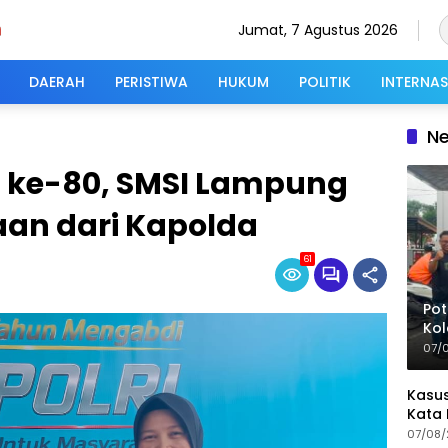
Jumat, 7 Agustus 2026
DAERAH
PERISTIWA
HUKUM
POLITIK
INTERNA
N
 ke-80, SMSI Lampung
an dari Kapolda
61
Pot
Kol
Rin
07/
Wa
Kasus
Kata 
07/08