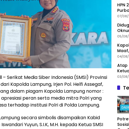
HPN 2
Purba
Buda
07/08
Didug
Oknum
Nonj
05/08
Kapol
Maaf,
Menin
04/08
Atap 
Ketua
Angg
l
– Serikat Media Siber Indonesia (SMSI) Provinsi
03/08
i Kapolda Lampung, Irjen Pol. Helfi Assegaf,
Te
tuang dalam piagam Kapolda Lampung nomor :
presiasi peran serta media mitra Polri yang
sa terhadap institusi Polri di Polda Lampung.
DAE
ampung secara simbolis disampaikan Kabid
Potre
wandari Yuyun, S.I.K, M.H. kepada Ketua SMSI
Sosial