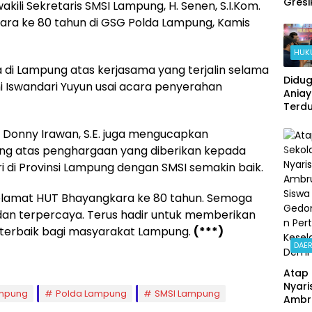
Gresi
kili Sekretaris SMSI Lampung, H. Senen, S.I.Kom.
Kolab
ra ke 80 tahun di GSG Polda Lampung, Kamis
Polse
Kebo
HUK
dan 
Ring
 di Lampung atas kerjasama yang terjalin selama
Didu
Beba
ni Iswandari Yuyun usai acara penyerahan
Ania
Ratus
Terd
dan 
Pelak
Onlin
 Donny Irawan, S.E. juga mengucapkan
Okn
ng atas penghargaan yang diberikan kepada
Angg
i di Provinsi Lampung dengan SMSI semakin baik.
Reskr
Polsek
lamat HUT Bhayangkara ke 80 tahun. Semoga
Nonj
, dan terpercaya. Terus hadir untuk memberikan
 terbaik bagi masyarakat Lampung.
(***)
DAE
Atap 
Nyari
mpung
Polda Lampung
SMSI Lampung
Ambru