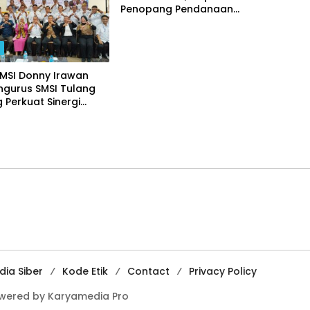
Penopang Pendanaan
Cabang Olahraga
H
SMSI Donny Irawan
ngurus SMSI Tulang
Perkuat Sinergi
 Pemerintah Daerah
ia Siber
Kode Etik
Contact
Privacy Policy
owered by Karyamedia Pro