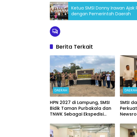
Ketua SMSI Donny Irawan Ajak 
dengan Pemerintah Daerah
Berita Terkait
DAERAH
DAERA
HPN 2027 di Lampung, SMSI
SMSI da
Bidik Taman Purbakala dan
Perkuat
TNWK Sebagai Ekspedisi
Newsro
Budaya
Lampun