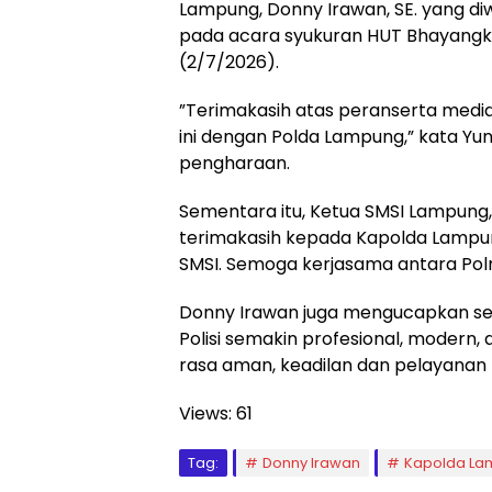
Lampung, Donny Irawan, SE. yang diwa
pada acara syukuran HUT Bhayangka
(2/7/2026).
”Terimakasih atas peranserta media
ini dengan Polda Lampung,” kata Yu
pengharaan.
Sementara itu, Ketua SMSI Lampung,
terimakasih kepada Kapolda Lampu
SMSI. Semoga kerjasama antara Polr
Donny Irawan juga mengucapkan se
Polisi semakin profesional, modern
rasa aman, keadilan dan pelayanan
Views:
61
Tag:
Donny Irawan
Kapolda La