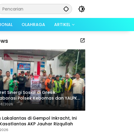
SIONAL
OLAHRAGA
ARTIKEL
ews
ret Sinergi Sosial di Gresik:
aborasi Polsek Kebomas dan YALPK
gankan Beban Ratusan Ojol dan
08/2026
rga
 Lakalantas di Gempol Inkracht, Ini
Kasatlantas AKP Jauhar Rizqullah
/2026