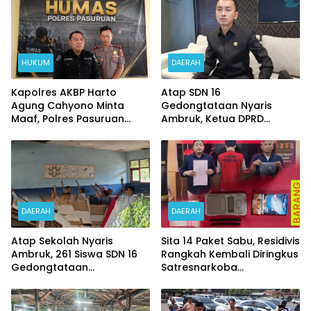
HUKUM
DAERAH
Kapolres AKBP Harto
Atap SDN 16
Agung Cahyono Minta
Gedongtataan Nyaris
Maaf, Polres Pasuruan
Ambruk, Ketua DPRD
Bentuk Tim Usut
Pesawaran Janji
Meninggalnya Terduga
Perjuangkan Anggaran
Pelaku Judi Online
Perbaikan
DAERAH
DAERAH
Atap Sekolah Nyaris
Sita 14 Paket Sabu, Residivis
Ambruk, 261 Siswa SDN 16
Rangkah Kembali Diringkus
Gedongtataan
Satresnarkoba
Pertaruhkan Keselamatan
Polrestabes Surabaya
Demi Belajar