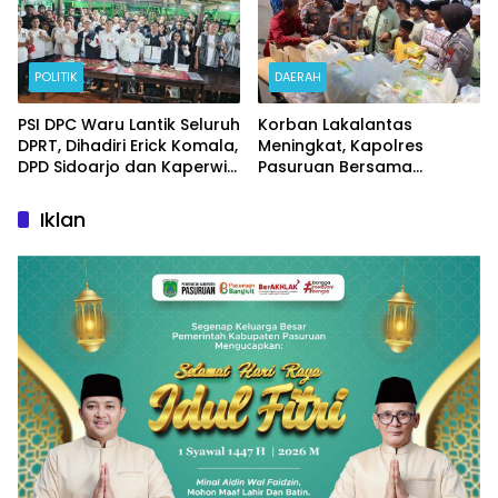
POLITIK
DAERAH
PSI DPC Waru Lantik Seluruh
Korban Lakalantas
DPRT, Dihadiri Erick Komala,
Meningkat, Kapolres
DPD Sidoarjo dan Kaperwil
Pasuruan Bersama
Portal Nasional
Kasatlantas Gelar Salat
Ghaib dan Doa Bersama
Iklan