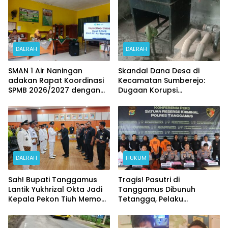
DAERAH
DAERAH
SMAN 1 Air Naningan
Skandal Dana Desa di
adakan Rapat Koordinasi
Kecamatan Sumberejo:
SPMB 2026/2027 dengan
Dugaan Korupsi
Para Kakon
Berjamaah Terkuak, Mesin
Rp50 Juta Tak Berfungsi
DAERAH
HUKUM
Sah! Bupati Tanggamus
Tragis! Pasutri di
Lantik Yukhrizal Okta Jadi
Tanggamus Dibunuh
Kepala Pekon Tiuh Memon
Tetangga, Pelaku
PAW Terpilih
Terancam Vonis Mati