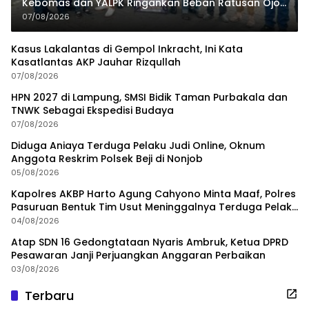
Kebomas dan YALPK Ringankan Beban Ratusan Ojol
dan Warga
07/08/2026
Kasus Lakalantas di Gempol Inkracht, Ini Kata
Kasatlantas AKP Jauhar Rizqullah
07/08/2026
HPN 2027 di Lampung, SMSI Bidik Taman Purbakala dan
TNWK Sebagai Ekspedisi Budaya
07/08/2026
Diduga Aniaya Terduga Pelaku Judi Online, Oknum
Anggota Reskrim Polsek Beji di Nonjob
05/08/2026
Kapolres AKBP Harto Agung Cahyono Minta Maaf, Polres
Pasuruan Bentuk Tim Usut Meninggalnya Terduga Pelaku
Judi Online
04/08/2026
Atap SDN 16 Gedongtataan Nyaris Ambruk, Ketua DPRD
Pesawaran Janji Perjuangkan Anggaran Perbaikan
03/08/2026
Terbaru