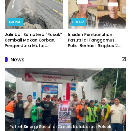
DAERAH
HUKUM
Jalinbar Sumatera “Rusak”
Insiden Pembunuhan
Kembali Makan Korban,
Pasutri di Tanggamus,
Pengendara Motor
Polisi Berhasil Ringkus 2
Terjatuh di Tanggamus
Pelaku
News
Potret Sinergi Sosial di Gresik: Kolaborasi Polsek