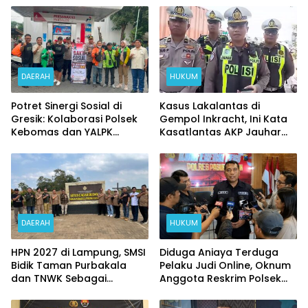
DAERAH
HUKUM
Potret Sinergi Sosial di
Kasus Lakalantas di
Gresik: Kolaborasi Polsek
Gempol Inkracht, Ini Kata
Kebomas dan YALPK
Kasatlantas AKP Jauhar
Ringankan Beban Ratusan
Rizqullah
Ojol dan Warga
DAERAH
HUKUM
HPN 2027 di Lampung, SMSI
Diduga Aniaya Terduga
Bidik Taman Purbakala
Pelaku Judi Online, Oknum
dan TNWK Sebagai
Anggota Reskrim Polsek
Ekspedisi Budaya
Beji di Nonjob