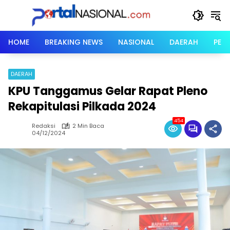
Langsung
ke
konten
HOME
BREAKING NEWS
NASIONAL
DAERAH
PER
DAERAH
KPU Tanggamus Gelar Rapat Pleno
Rekapitulasi Pilkada 2024
454
Redaksi
2 Min Baca
04/12/2024