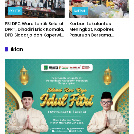
POLITIK
DAERAH
PSI DPC Waru Lantik Seluruh
Korban Lakalantas
DPRT, Dihadiri Erick Komala,
Meningkat, Kapolres
DPD Sidoarjo dan Kaperwil
Pasuruan Bersama
Portal Nasional
Kasatlantas Gelar Salat
Ghaib dan Doa Bersama
Iklan