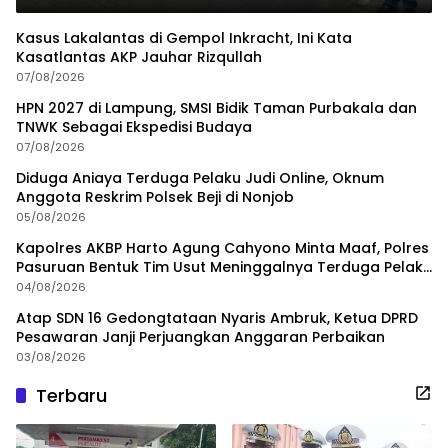
Kasus Lakalantas di Gempol Inkracht, Ini Kata
Kasatlantas AKP Jauhar Rizqullah
07/08/2026
HPN 2027 di Lampung, SMSI Bidik Taman Purbakala dan
TNWK Sebagai Ekspedisi Budaya
07/08/2026
Diduga Aniaya Terduga Pelaku Judi Online, Oknum
Anggota Reskrim Polsek Beji di Nonjob
05/08/2026
Kapolres AKBP Harto Agung Cahyono Minta Maaf, Polres
Pasuruan Bentuk Tim Usut Meninggalnya Terduga Pelaku
Judi Online
04/08/2026
Atap SDN 16 Gedongtataan Nyaris Ambruk, Ketua DPRD
Pesawaran Janji Perjuangkan Anggaran Perbaikan
03/08/2026
Terbaru