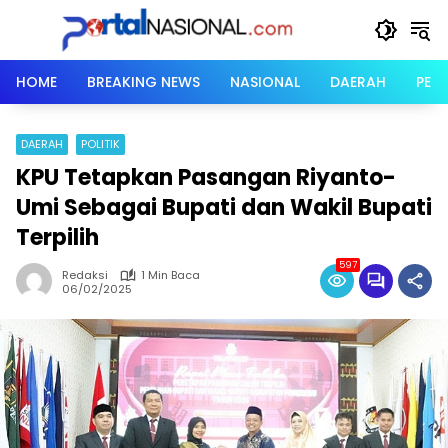
Langsung
ke
konten
HOME
BREAKING NEWS
NASIONAL
DAERAH
PER
DAERAH
POLITIK
KPU Tetapkan Pasangan Riyanto-
Umi Sebagai Bupati dan Wakil Bupati
Terpilih
597
Redaksi
1 Min Baca
06/02/2025