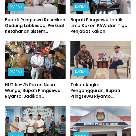
DAERAH
DAERAH
Bupati Pringsewu Resmikan
Bupati Pringsewu Lantik
Gedung Labkesda, Perkuat
Lima Kakon PAW dan Tiga
Ketahanan Sistem
Penjabat Kakon
Kesehatan Daerah
DAERAH
DAERAH
HUT ke-75 Pekon Nusa
Tekan Angka
Wungu, Bupati Pringsewu
Pengangguran, Bupati
Riyanto: Jadikan
Pringsewu Riyanto
Momentum Peningkatan
Pamungkas Kunjungi
Pembangunan
Kemenaker