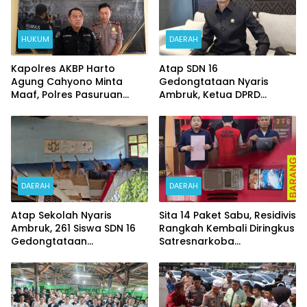
HUKUM
DAERAH
Kapolres AKBP Harto
Atap SDN 16
Agung Cahyono Minta
Gedongtataan Nyaris
Maaf, Polres Pasuruan
Ambruk, Ketua DPRD
Bentuk Tim Usut
Pesawaran Janji
Meninggalnya Terduga
Perjuangkan Anggaran
Pelaku Judi Online
Perbaikan
DAERAH
DAERAH
Atap Sekolah Nyaris
Sita 14 Paket Sabu, Residivis
Ambruk, 261 Siswa SDN 16
Rangkah Kembali Diringkus
Gedongtataan
Satresnarkoba
Pertaruhkan Keselamatan
Polrestabes Surabaya
Demi Belajar