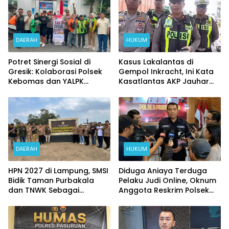
DAERAH
HUKUM
Potret Sinergi Sosial di
Kasus Lakalantas di
Gresik: Kolaborasi Polsek
Gempol Inkracht, Ini Kata
Kebomas dan YALPK
Kasatlantas AKP Jauhar
Ringankan Beban Ratusan
Rizqullah
Ojol dan Warga
DAERAH
HUKUM
HPN 2027 di Lampung, SMSI
Diduga Aniaya Terduga
Bidik Taman Purbakala
Pelaku Judi Online, Oknum
dan TNWK Sebagai
Anggota Reskrim Polsek
Ekspedisi Budaya
Beji di Nonjob