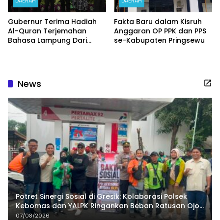
DAERAH
DAERAH
Gubernur Terima Hadiah
Fakta Baru dalam Kisruh
Al-Quran Terjemahan
Anggaran OP PPK dan PPS
Bahasa Lampung Dari
se-Kabupaten Pringsewu
Bupati Pringsewu
News
Potret Sinergi Sosial di Gresik: Kolaborasi Polsek
Kebomas dan YALPK Ringankan Beban Ratusan Ojol
dan Warga
07/08/2026