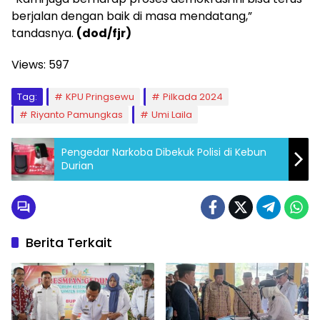
berjalan dengan baik di masa mendatang,”
tandasnya.
(dod/fjr)
Views:
597
Tag:
KPU Pringsewu
Pilkada 2024
Riyanto Pamungkas
Umi Laila
Pengedar Narkoba Dibekuk Polisi di Kebun
Durian
Berita Terkait