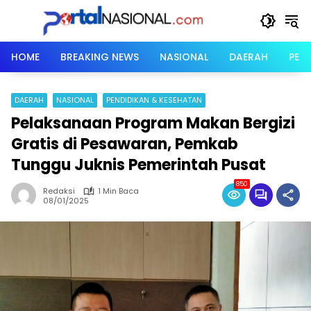
Langsung
ke
konten
HOME
BREAKING NEWS
NASIONAL
DAERAH
PER
DAERAH
NASIONAL
PENDIDIKAN & KESEHATAN
Pelaksanaan Program Makan Bergizi
Gratis di Pesawaran, Pemkab
Tunggu Juknis Pemerintah Pusat
850
Redaksi
1 Min Baca
08/01/2025