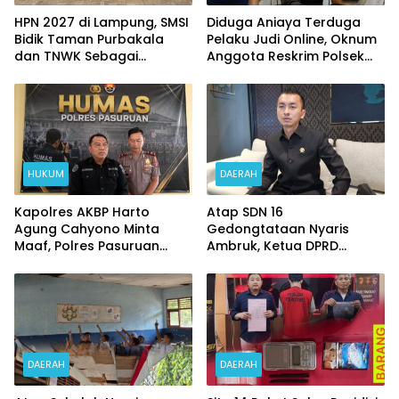
HPN 2027 di Lampung, SMSI
Diduga Aniaya Terduga
Bidik Taman Purbakala
Pelaku Judi Online, Oknum
dan TNWK Sebagai
Anggota Reskrim Polsek
Ekspedisi Budaya
Beji di Nonjob
HUKUM
DAERAH
Kapolres AKBP Harto
Atap SDN 16
Agung Cahyono Minta
Gedongtataan Nyaris
Maaf, Polres Pasuruan
Ambruk, Ketua DPRD
Bentuk Tim Usut
Pesawaran Janji
Meninggalnya Terduga
Perjuangkan Anggaran
Pelaku Judi Online
Perbaikan
DAERAH
DAERAH