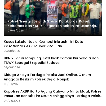
Potret Sinergi Sosial di Gresik: Kolaborasi Polsek
Kebomas dan YALPK Ringankan Beban Ratusan Ojol
dan Warga
07/08/2026
Kasus Lakalantas di Gempol Inkracht, Ini Kata
Kasatlantas AKP Jauhar Rizqullah
07/08/2026
HPN 2027 di Lampung, SMSI Bidik Taman Purbakala dan
TNWK Sebagai Ekspedisi Budaya
07/08/2026
Diduga Aniaya Terduga Pelaku Judi Online, Oknum
Anggota Reskrim Polsek Beji di Nonjob
05/08/2026
Kapolres AKBP Harto Agung Cahyono Minta Maaf, Polres
Pasuruan Bentuk Tim Usut Meninggalnya Terduga Pelaku
Judi Online
04/08/2026