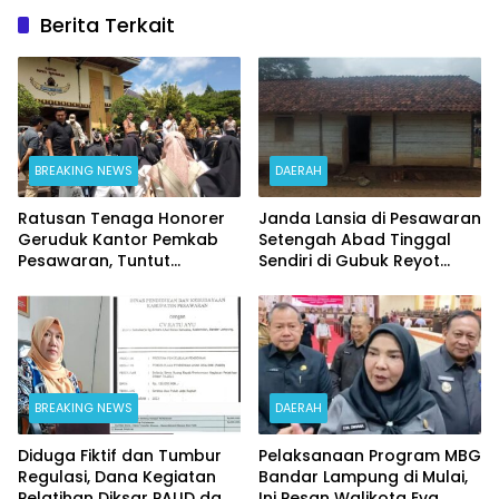
Berita Terkait
BREAKING NEWS
DAERAH
Ratusan Tenaga Honorer
Janda Lansia di Pesawaran
Geruduk Kantor Pemkab
Setengah Abad Tinggal
Pesawaran, Tuntut
Sendiri di Gubuk Reyot
Pengangkatan PPPK Penuh
Nyaris Ambruk
Waktu
BREAKING NEWS
DAERAH
Diduga Fiktif dan Tumbur
Pelaksanaan Program MBG
Regulasi, Dana Kegiatan
Bandar Lampung di Mulai,
Pelatihan Diksar PAUD dan
Ini Pesan Walikota Eva