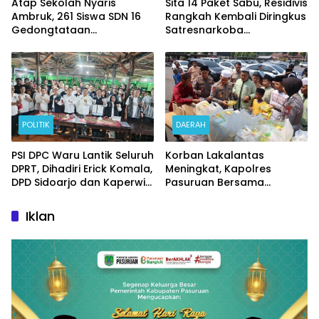
Atap Sekolah Nyaris
Sita 14 Paket Sabu, Residivis
Ambruk, 261 Siswa SDN 16
Rangkah Kembali Diringkus
Gedongtataan
Satresnarkoba
Pertaruhkan Keselamatan
Polrestabes Surabaya
Demi Belajar
POLITIK
DAERAH
PSI DPC Waru Lantik Seluruh
Korban Lakalantas
DPRT, Dihadiri Erick Komala,
Meningkat, Kapolres
DPD Sidoarjo dan Kaperwil
Pasuruan Bersama
Portal Nasional
Kasatlantas Gelar Salat
Ghaib dan Doa Bersama
Iklan