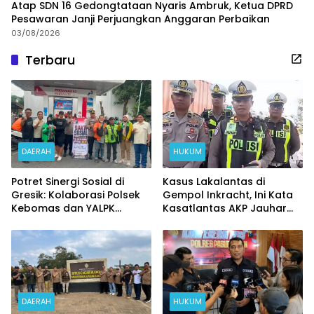
Atap SDN 16 Gedongtataan Nyaris Ambruk, Ketua DPRD
Pesawaran Janji Perjuangkan Anggaran Perbaikan
03/08/2026
Terbaru
DAERAH
HUKUM
Potret Sinergi Sosial di
Kasus Lakalantas di
Gresik: Kolaborasi Polsek
Gempol Inkracht, Ini Kata
Kebomas dan YALPK
Kasatlantas AKP Jauhar
Ringankan Beban Ratusan
Rizqullah
Ojol dan Warga
DAERAH
HUKUM