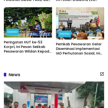
Belanja Sewa Gedung
Dwiana
Pertemuan Disdikbud
Pesawaran Capai Rp360
Juta
DAERAH
DAERAH
Peringatan HUT ke-53
Pemkab Pesawaran Gelar
Korpri, Ini Pesan Sekkab
Diseminasi Implementasi
Pesawaran Wildan Kepada
IAD Perhutanan Sosial, Ini
ASN
Kata Bupati Dendi
News