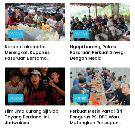
DAERAH
DAERAH
Korban Lakalantas
Ngopi bareng, Polres
Meningkat, Kapolres
Pasuruan Perkuat Sinergi
Pasuruan Bersama
Dengan Media
Kasatlantas Gelar Salat
Ghaib dan Doa Bersama
DAERAH
POLITIK
Film Limo Kurang Siji Siap
Perkuat Mesin Partai, 34
Tayang Perdana, Ini
Pengurus PSI DPC Waru
Jadwalnya
Matangkan Persiapan
Pelantikan DPRT