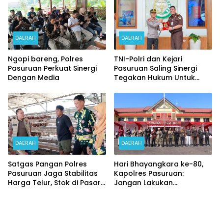
DAERAH
DAERAH
Ngopi bareng, Polres
TNI-Polri dan Kejari
Pasuruan Perkuat Sinergi
Pasuruan Saling Sinergi
Dengan Media
Tegakan Hukum Untuk
Masyarakat
DAERAH
DAERAH
Satgas Pangan Polres
Hari Bhayangkara ke-80,
Pasuruan Jaga Stabilitas
Kapolres Pasuruan:
Harga Telur, Stok di Pasar
Jangan Lakukan
Bangil Melimpah
Pelanggaran yang
Turunkan Kepercayaan
Masyarakat