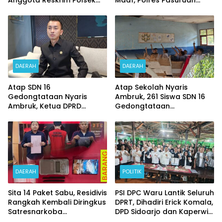
Beji di Nonjob
Bentuk Tim Usut
Meninggalnya Terduga
Pelaku Judi Online
DAERAH
DAERAH
Atap SDN 16
Atap Sekolah Nyaris
Gedongtataan Nyaris
Ambruk, 261 Siswa SDN 16
Ambruk, Ketua DPRD
Gedongtataan
Pesawaran Janji
Pertaruhkan Keselamatan
Perjuangkan Anggaran
Demi Belajar
Perbaikan
DAERAH
POLITIK
Sita 14 Paket Sabu, Residivis
PSI DPC Waru Lantik Seluruh
Rangkah Kembali Diringkus
DPRT, Dihadiri Erick Komala,
Satresnarkoba
DPD Sidoarjo dan Kaperwil
Polrestabes Surabaya
Portal Nasional