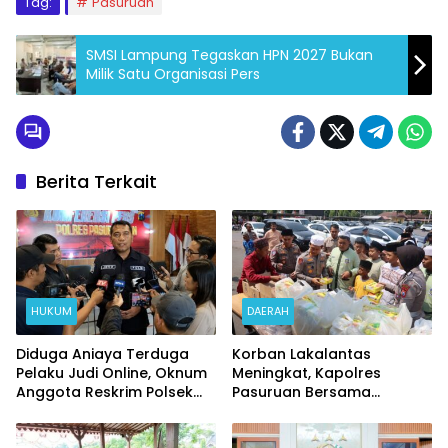
Tag:
Pasuruan
SMSI Lampung Tegaskan HPN 2027 Bukan
Milik Satu Organisasi Pers
Berita Terkait
HUKUM
DAERAH
Diduga Aniaya Terduga
Korban Lakalantas
Pelaku Judi Online, Oknum
Meningkat, Kapolres
Anggota Reskrim Polsek
Pasuruan Bersama
Beji di Nonjob
Kasatlantas Gelar Salat
Ghaib dan Doa Bersama