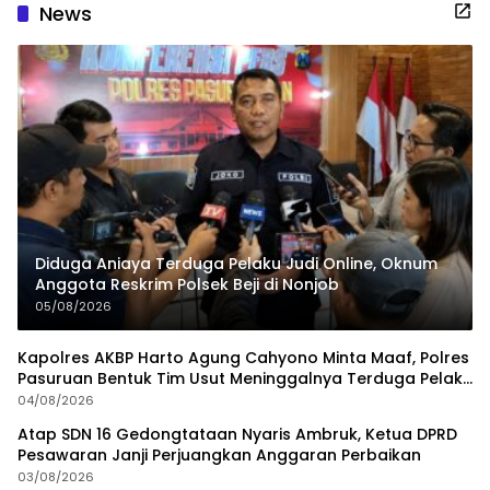
News
Diduga Aniaya Terduga Pelaku Judi Online, Oknum
Anggota Reskrim Polsek Beji di Nonjob
05/08/2026
Kapolres AKBP Harto Agung Cahyono Minta Maaf, Polres
Pasuruan Bentuk Tim Usut Meninggalnya Terduga Pelaku
Judi Online
04/08/2026
Atap SDN 16 Gedongtataan Nyaris Ambruk, Ketua DPRD
Pesawaran Janji Perjuangkan Anggaran Perbaikan
03/08/2026