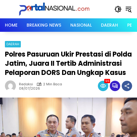
Langsung
ke
konten
HOME
BREAKING NEWS
NASIONAL
DAERAH
PER
DAERAH
Polres Pasuruan Ukir Prestasi di Polda
Jatim, Juara II Tertib Administrasi
Pelaporan DORS Dan Ungkap Kasus
96
Redaksi
2 Min Baca
08/07/2026