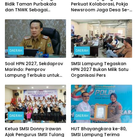
Bidik Taman Purbakala
Perkuat Kolaborasi, Pokja
dan TNWK Sebagai
Newsroom Jaga Desa Se-
Ekspedisi Budaya
Lampung Resmi
Dikukuhkan
DAERAH
DAERAH
Soal HPN 2027, Sekdaprov
SMSI Lampung Tegaskan
Marindo: Pemprov
HPN 2027 Bukan Milik Satu
Lampung Terbuka untuk
Organisasi Pers
Berdialog Dengan SMSI
DAERAH
DAERAH
Ketua SMSI Donny Irawan
HUT Bhayangkara ke-80,
Ajak Pengurus SMSI Tulang
SMSI Lampung Terima