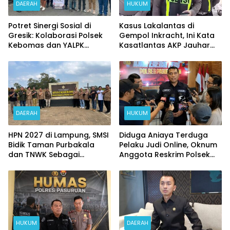
DAERAH
HUKUM
Potret Sinergi Sosial di
Kasus Lakalantas di
Gresik: Kolaborasi Polsek
Gempol Inkracht, Ini Kata
Kebomas dan YALPK
Kasatlantas AKP Jauhar
Ringankan Beban Ratusan
Rizqullah
Ojol dan Warga
DAERAH
HUKUM
HPN 2027 di Lampung, SMSI
Diduga Aniaya Terduga
Bidik Taman Purbakala
Pelaku Judi Online, Oknum
dan TNWK Sebagai
Anggota Reskrim Polsek
Ekspedisi Budaya
Beji di Nonjob
HUKUM
DAERAH