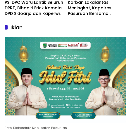
PSI DPC Waru Lantik Seluruh
Korban Lakalantas
DPRT, Dihadiri Erick Komala,
Meningkat, Kapolres
DPD Sidoarjo dan Kaperwil
Pasuruan Bersama
Portal Nasional
Kasatlantas Gelar Salat
Ghaib dan Doa Bersama
Iklan
Foto: Diskominfo Kabupaten Pasuruan