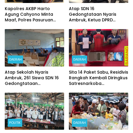
Kapolres AKBP Harto
Atap SDN 16
Agung Cahyono Minta
Gedongtataan Nyaris
Maaf, Polres Pasuruan
Ambruk, Ketua DPRD
Bentuk Tim Usut
Pesawaran Janji
Meninggalnya Terduga
Perjuangkan Anggaran
Pelaku Judi Online
Perbaikan
DAERAH
DAERAH
Atap Sekolah Nyaris
Sita 14 Paket Sabu, Residivis
Ambruk, 261 Siswa SDN 16
Rangkah Kembali Diringkus
Gedongtataan
Satresnarkoba
Pertaruhkan Keselamatan
Polrestabes Surabaya
Demi Belajar
POLITIK
DAERAH