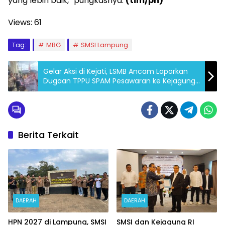
yang lebih baik,” pungkasnya.
(tim/pn)
Views:
61
Tag:
MBG
SMSI Lampung
Gelar Aksi di Kejati, LSMB Ancam Laporkan
Dugaan TPPU SPAM Pesawaran ke Kejagung
dan KPK
Berita Terkait
DAERAH
DAERAH
HPN 2027 di Lampung, SMSI
SMSI dan Kejagung RI