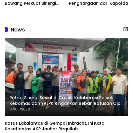
Bawang Perkuat Sinergi
Penghargaan dari Kapolda
dengan Pemerintah
Daerah
News
Potret Sinergi Sosial di Gresik: Kolaborasi Polsek
Kebomas dan YALPK Ringankan Beban Ratusan Ojol
dan Warga
07/08/2026
Kasus Lakalantas di Gempol Inkracht, Ini Kata
Kasatlantas AKP Jauhar Rizqullah