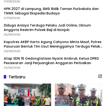
07/08/2026
HPN 2027 di Lampung, SMSI Bidik Taman Purbakala dan
TNWK Sebagai Ekspedisi Budaya
07/08/2026
Diduga Aniaya Terduga Pelaku Judi Online, Oknum
Anggota Reskrim Polsek Beji di Nonjob
05/08/2026
Kapolres AKBP Harto Agung Cahyono Minta Maaf, Polres
Pasuruan Bentuk Tim Usut Meninggalnya Terduga Pelaku
Judi Online
04/08/2026
Atap SDN 16 Gedongtataan Nyaris Ambruk, Ketua DPRD
Pesawaran Janji Perjuangkan Anggaran Perbaikan
03/08/2026
Terbaru