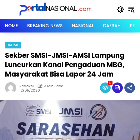
Langsung
ke
konten
HOME
BREAKING NEWS
NASIONAL
DAERAH
PER
DAERAH
Sekber SMSI-JMSI-AMSI Lampung
Luncurkan Kanal Pengaduan MBG,
Masyarakat Bisa Lapor 24 Jam
61
Redaksi
3 Min Baca
12/05/2026