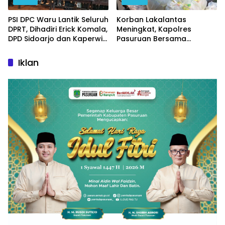
PSI DPC Waru Lantik Seluruh
Korban Lakalantas
DPRT, Dihadiri Erick Komala,
Meningkat, Kapolres
DPD Sidoarjo dan Kaperwil
Pasuruan Bersama
Portal Nasional
Kasatlantas Gelar Salat
Ghaib dan Doa Bersama
Iklan