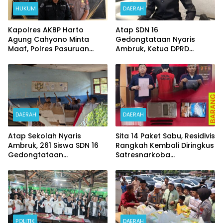
HUKUM
DAERAH
Kapolres AKBP Harto
Atap SDN 16
Agung Cahyono Minta
Gedongtataan Nyaris
Maaf, Polres Pasuruan
Ambruk, Ketua DPRD
Bentuk Tim Usut
Pesawaran Janji
Meninggalnya Terduga
Perjuangkan Anggaran
Pelaku Judi Online
Perbaikan
DAERAH
DAERAH
Atap Sekolah Nyaris
Sita 14 Paket Sabu, Residivis
Ambruk, 261 Siswa SDN 16
Rangkah Kembali Diringkus
Gedongtataan
Satresnarkoba
Pertaruhkan Keselamatan
Polrestabes Surabaya
Demi Belajar
POLITIK
DAERAH