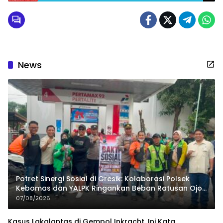
Pilkada Pesawaran
News
Potret Sinergi Sosial di Gresik: Kolaborasi Polsek
Kebomas dan YALPK Ringankan Beban Ratusan Ojol
dan Warga
07/08/2026
Kasus Lakalantas di Gempol Inkracht, Ini Kata