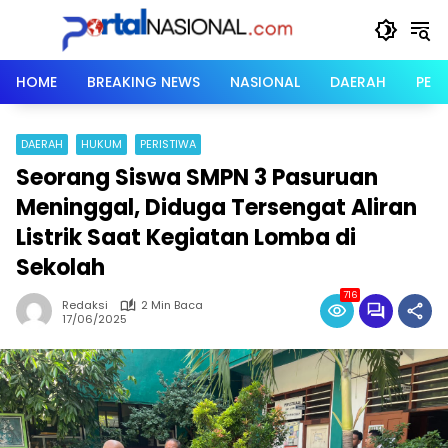
Langsung
ke
konten
HOME
BREAKING NEWS
NASIONAL
DAERAH
PER
DAERAH
HUKUM
PERISTIWA
Seorang Siswa SMPN 3 Pasuruan
Meninggal, Diduga Tersengat Aliran
Listrik Saat Kegiatan Lomba di
Sekolah
716
Redaksi
2 Min Baca
17/06/2025