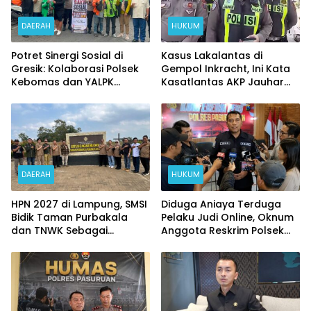
DAERAH
HUKUM
Potret Sinergi Sosial di
Kasus Lakalantas di
Gresik: Kolaborasi Polsek
Gempol Inkracht, Ini Kata
Kebomas dan YALPK
Kasatlantas AKP Jauhar
Ringankan Beban Ratusan
Rizqullah
Ojol dan Warga
DAERAH
HUKUM
HPN 2027 di Lampung, SMSI
Diduga Aniaya Terduga
Bidik Taman Purbakala
Pelaku Judi Online, Oknum
dan TNWK Sebagai
Anggota Reskrim Polsek
Ekspedisi Budaya
Beji di Nonjob