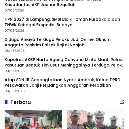
Kasatlantas AKP Jauhar Rizqullah
07/08/2026
HPN 2027 di Lampung, SMSI Bidik Taman Purbakala dan
TNWK Sebagai Ekspedisi Budaya
07/08/2026
Diduga Aniaya Terduga Pelaku Judi Online, Oknum
Anggota Reskrim Polsek Beji di Nonjob
05/08/2026
Kapolres AKBP Harto Agung Cahyono Minta Maaf, Polres
Pasuruan Bentuk Tim Usut Meninggalnya Terduga Pelaku
Judi Online
04/08/2026
Atap SDN 16 Gedongtataan Nyaris Ambruk, Ketua DPRD
Pesawaran Janji Perjuangkan Anggaran Perbaikan
03/08/2026
Terbaru