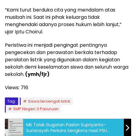
“Kami turut berduka cita yang mendalam atas
musibah ini. Saat ini pihak keluarga tidak
menghendaki adanya proses hukum lebih lanjut,”
ujar Iptu Choirul.
Peristiwa ini menjadi pengingat pentingnya
pengecekan dan perawatan berkala terhadap
peralatan listrik yang digunakan dalam kegiatan
sekolah demi keselamatan siswa dan seluruh warga
sekolah.
(ymh/fjr)
Views:
716
Tag:
Siswa tersengat listrik
SMP Negeri 3 Pasuruan
MK Tolak Gugatan Paslon Supriyanto-
Suriansyah Perkara Sengketa Hasil PSU