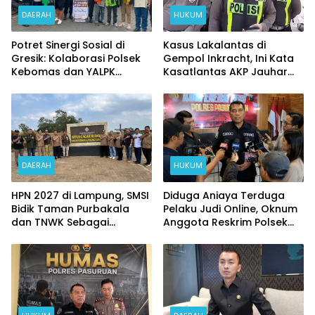
DAERAH
HUKUM
Potret Sinergi Sosial di
Kasus Lakalantas di
Gresik: Kolaborasi Polsek
Gempol Inkracht, Ini Kata
Kebomas dan YALPK
Kasatlantas AKP Jauhar
Ringankan Beban Ratusan
Rizqullah
Ojol dan Warga
DAERAH
HUKUM
HPN 2027 di Lampung, SMSI
Diduga Aniaya Terduga
Bidik Taman Purbakala
Pelaku Judi Online, Oknum
dan TNWK Sebagai
Anggota Reskrim Polsek
Ekspedisi Budaya
Beji di Nonjob