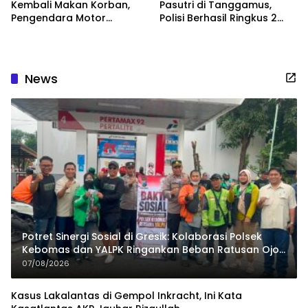
Kembali Makan Korban,
Pasutri di Tanggamus,
Pengendara Motor
Polisi Berhasil Ringkus 2
Terjatuh di Tanggamus
Pelaku
News
Potret Sinergi Sosial di Gresik: Kolaborasi Polsek
Kebomas dan YALPK Ringankan Beban Ratusan Ojol
dan Warga
07/08/2026
Kasus Lakalantas di Gempol Inkracht, Ini Kata