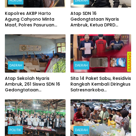
HUKUM
DAERAH
Kapolres AKBP Harto
Atap SDN 16
Agung Cahyono Minta
Gedongtataan Nyaris
Maaf, Polres Pasuruan
Ambruk, Ketua DPRD
Bentuk Tim Usut
Pesawaran Janji
Meninggalnya Terduga
Perjuangkan Anggaran
Pelaku Judi Online
Perbaikan
DAERAH
DAERAH
Atap Sekolah Nyaris
Sita 14 Paket Sabu, Residivis
Ambruk, 261 Siswa SDN 16
Rangkah Kembali Diringkus
Gedongtataan
Satresnarkoba
Pertaruhkan Keselamatan
Polrestabes Surabaya
Demi Belajar
POLITIK
DAERAH