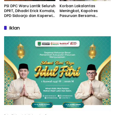
PSI DPC Waru Lantik Seluruh
Korban Lakalantas
DPRT, Dihadiri Erick Komala,
Meningkat, Kapolres
DPD Sidoarjo dan Kaperwil
Pasuruan Bersama
Portal Nasional
Kasatlantas Gelar Salat
Ghaib dan Doa Bersama
Iklan