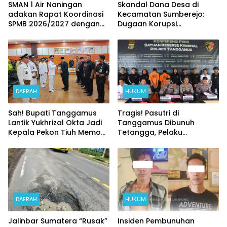
SMAN 1 Air Naningan
Skandal Dana Desa di
adakan Rapat Koordinasi
Kecamatan Sumberejo:
SPMB 2026/2027 dengan
Dugaan Korupsi
Para Kakon
Berjamaah Terkuak, Mesin
Rp50 Juta Tak Berfungsi
DAERAH
HUKUM
Sah! Bupati Tanggamus
Tragis! Pasutri di
Lantik Yukhrizal Okta Jadi
Tanggamus Dibunuh
Kepala Pekon Tiuh Memon
Tetangga, Pelaku
PAW Terpilih
Terancam Vonis Mati
DAERAH
HUKUM
Jalinbar Sumatera “Rusak”
Insiden Pembunuhan