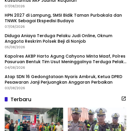
Kasatlantas AKP Jauhar Rizqullah
07/08/2026
HPN 2027 di Lampung, SMSI Bidik Taman Purbakala dan
TNWK Sebagai Ekspedisi Budaya
07/08/2026
Diduga Aniaya Terduga Pelaku Judi Online, Oknum
Anggota Reskrim Polsek Beji di Nonjob
05/08/2026
Kapolres AKBP Harto Agung Cahyono Minta Maaf, Polres
Pasuruan Bentuk Tim Usut Meninggalnya Terduga Pelaku
Judi Online
04/08/2026
Atap SDN 16 Gedongtataan Nyaris Ambruk, Ketua DPRD
Pesawaran Janji Perjuangkan Anggaran Perbaikan
03/08/2026
Terbaru