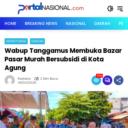
Langsung
ke
konten
HOME
BREAKING NEWS
NASIONAL
DAERAH
PER
ADVERTORIAL
DAERAH
Wabup Tanggamus Membuka Bazar
Pasar Murah Bersubsidi di Kota
Agung
566
Redaksi
2 Min Baca
14/03/2025