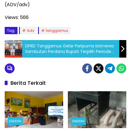
(ADV/adv)
Views:
566
Tag:
Adv
tanggamus
DPRD Tanggamus Gelar Paripurna Istimewa
Sambutan Perdana Bupati Terpilih Periode
2025-2030
Berita Terkait
DAERAH
DAERAH