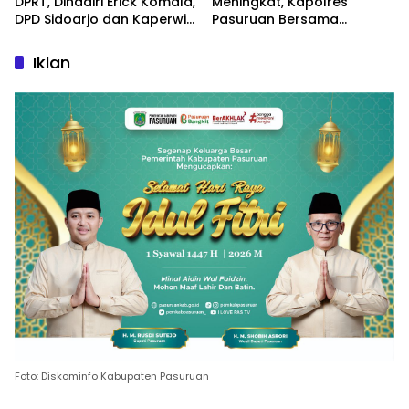
DPRT, Dihadiri Erick Komala,
Meningkat, Kapolres
DPD Sidoarjo dan Kaperwil
Pasuruan Bersama
Portal Nasional
Kasatlantas Gelar Salat
Ghaib dan Doa Bersama
Iklan
Foto: Diskominfo Kabupaten Pasuruan