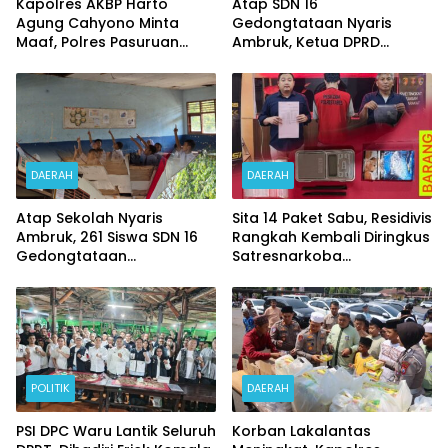
Kapolres AKBP Harto
Atap SDN 16
Agung Cahyono Minta
Gedongtataan Nyaris
Maaf, Polres Pasuruan
Ambruk, Ketua DPRD
Bentuk Tim Usut
Pesawaran Janji
Meninggalnya Terduga
Perjuangkan Anggaran
Pelaku Judi Online
Perbaikan
DAERAH
DAERAH
Atap Sekolah Nyaris
Sita 14 Paket Sabu, Residivis
Ambruk, 261 Siswa SDN 16
Rangkah Kembali Diringkus
Gedongtataan
Satresnarkoba
Pertaruhkan Keselamatan
Polrestabes Surabaya
Demi Belajar
POLITIK
DAERAH
PSI DPC Waru Lantik Seluruh
Korban Lakalantas