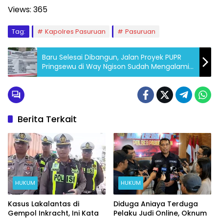
Views:
365
Tag:
Kapolres Pasuruan
Pasuruan
Baru Selesai Dibangun, Jalan Proyek PUPR
Pringsewu di Way Ngison Sudah Mengalami
Kerusakan.
Berita Terkait
HUKUM
HUKUM
Kasus Lakalantas di
Diduga Aniaya Terduga
Gempol Inkracht, Ini Kata
Pelaku Judi Online, Oknum