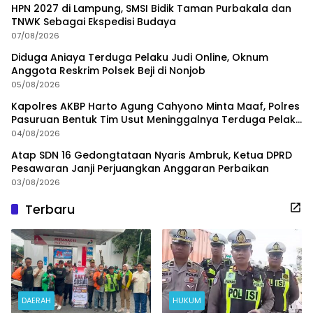
HPN 2027 di Lampung, SMSI Bidik Taman Purbakala dan
TNWK Sebagai Ekspedisi Budaya
07/08/2026
Diduga Aniaya Terduga Pelaku Judi Online, Oknum
Anggota Reskrim Polsek Beji di Nonjob
05/08/2026
Kapolres AKBP Harto Agung Cahyono Minta Maaf, Polres
Pasuruan Bentuk Tim Usut Meninggalnya Terduga Pelaku
Judi Online
04/08/2026
Atap SDN 16 Gedongtataan Nyaris Ambruk, Ketua DPRD
Pesawaran Janji Perjuangkan Anggaran Perbaikan
03/08/2026
Terbaru
DAERAH
HUKUM