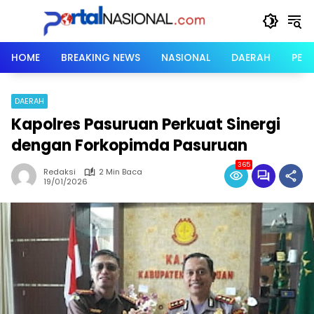
Langsung
ke
konten
HOME
BREAKING NEWS
NASIONAL
DAERAH
PER
DAERAH
Kapolres Pasuruan Perkuat Sinergi
dengan Forkopimda Pasuruan
365
Redaksi
2 Min Baca
19/01/2026