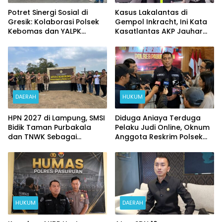
Potret Sinergi Sosial di
Kasus Lakalantas di
Gresik: Kolaborasi Polsek
Gempol Inkracht, Ini Kata
Kebomas dan YALPK
Kasatlantas AKP Jauhar
Ringankan Beban Ratusan
Rizqullah
Ojol dan Warga
DAERAH
HUKUM
HPN 2027 di Lampung, SMSI
Diduga Aniaya Terduga
Bidik Taman Purbakala
Pelaku Judi Online, Oknum
dan TNWK Sebagai
Anggota Reskrim Polsek
Ekspedisi Budaya
Beji di Nonjob
HUKUM
DAERAH