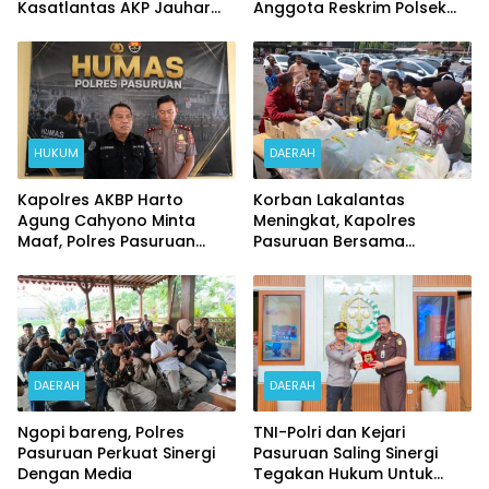
Kasatlantas AKP Jauhar
Anggota Reskrim Polsek
Rizqullah
Beji di Nonjob
HUKUM
DAERAH
Kapolres AKBP Harto
Korban Lakalantas
Agung Cahyono Minta
Meningkat, Kapolres
Maaf, Polres Pasuruan
Pasuruan Bersama
Bentuk Tim Usut
Kasatlantas Gelar Salat
Meninggalnya Terduga
Ghaib dan Doa Bersama
Pelaku Judi Online
DAERAH
DAERAH
Ngopi bareng, Polres
TNI-Polri dan Kejari
Pasuruan Perkuat Sinergi
Pasuruan Saling Sinergi
Dengan Media
Tegakan Hukum Untuk