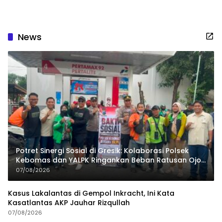
Masyarakat
News
Potret Sinergi Sosial di Gresik: Kolaborasi Polsek
Kebomas dan YALPK Ringankan Beban Ratusan Ojol
dan Warga
07/08/2026
Kasus Lakalantas di Gempol Inkracht, Ini Kata
Kasatlantas AKP Jauhar Rizqullah
07/08/2026