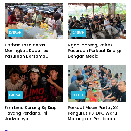
DAERAH
DAERAH
Korban Lakalantas
Ngopi bareng, Polres
Meningkat, Kapolres
Pasuruan Perkuat Sinergi
Pasuruan Bersama
Dengan Media
Kasatlantas Gelar Salat
Ghaib dan Doa Bersama
DAERAH
POLITIK
Film Limo Kurang Siji Siap
Perkuat Mesin Partai, 34
Tayang Perdana, Ini
Pengurus PSI DPC Waru
Jadwalnya
Matangkan Persiapan
Pelantikan DPRT