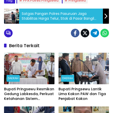
Tag:
PPA Polres Pringsewu
Pringsewu
Satgas Pangan Polres Pasuruan Jaga
Stabilitas Harga Telur, Stok di Pasar Bangil
Melimpah
Berita Terkait
DAERAH
DAERAH
Bupati Pringsewu Resmikan
Bupati Pringsewu Lantik
Gedung Labkesda, Perkuat
Lima Kakon PAW dan Tiga
Ketahanan Sistem
Penjabat Kakon
Kesehatan Daerah