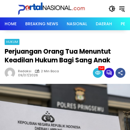
Langsung
ke
konten
HOME
BREAKING NEWS
NASIONAL
DAERAH
PER
HUKUM
Perjuangan Orang Tua Menuntut
Keadilan Hukum Bagi Sang Anak
541
Redaksi
2 Min Baca
09/07/2026