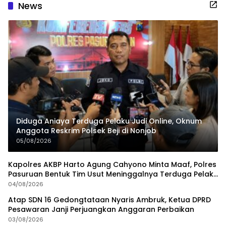
News
Diduga Aniaya Terduga Pelaku Judi Online, Oknum
Anggota Reskrim Polsek Beji di Nonjob
05/08/2026
Kapolres AKBP Harto Agung Cahyono Minta Maaf, Polres
Pasuruan Bentuk Tim Usut Meninggalnya Terduga Pelaku
Judi Online
04/08/2026
Atap SDN 16 Gedongtataan Nyaris Ambruk, Ketua DPRD
Pesawaran Janji Perjuangkan Anggaran Perbaikan
03/08/2026