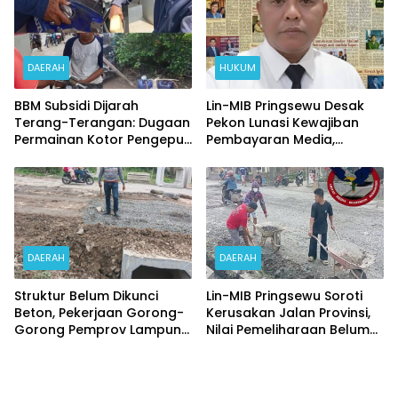
DAERAH
HUKUM
BBM Subsidi Dijarah
Lin-MIB Pringsewu Desak
Terang-Terangan: Dugaan
Pekon Lunasi Kewajiban
Permainan Kotor Pengepul
Pembayaran Media,
dan Oknum SPBU Fajarisuk
Tegaskan MoU
Terbongkar
Berkekuatan Hukum
DAERAH
DAERAH
Struktur Belum Dikunci
Lin-MIB Pringsewu Soroti
Beton, Pekerjaan Gorong-
Kerusakan Jalan Provinsi,
Gorong Pemprov Lampung
Nilai Pemeliharaan Belum
di Karangkumbang Jadi
Optimal
Perhatian