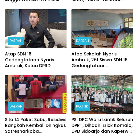
Beji di Nonjob
Bentuk Tim Usut
Meninggalnya Terduga
Pelaku Judi Online
DAERAH
DAERAH
Atap SDN 16
Atap Sekolah Nyaris
Gedongtataan Nyaris
Ambruk, 261 Siswa SDN 16
Ambruk, Ketua DPRD
Gedongtataan
Pesawaran Janji
Pertaruhkan Keselamatan
Perjuangkan Anggaran
Demi Belajar
Perbaikan
DAERAH
POLITIK
Sita 14 Paket Sabu, Residivis
PSI DPC Waru Lantik Seluruh
Rangkah Kembali Diringkus
DPRT, Dihadiri Erick Komala,
Satresnarkoba
DPD Sidoarjo dan Kaperwil
Polrestabes Surabaya
Portal Nasional