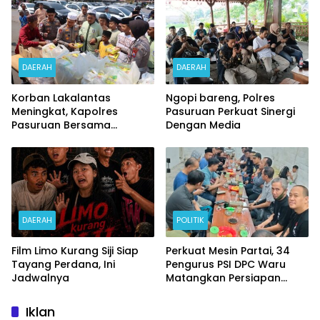
DAERAH
DAERAH
Korban Lakalantas
Ngopi bareng, Polres
Meningkat, Kapolres
Pasuruan Perkuat Sinergi
Pasuruan Bersama
Dengan Media
Kasatlantas Gelar Salat
Ghaib dan Doa Bersama
DAERAH
POLITIK
Film Limo Kurang Siji Siap
Perkuat Mesin Partai, 34
Tayang Perdana, Ini
Pengurus PSI DPC Waru
Jadwalnya
Matangkan Persiapan
Pelantikan DPRT
Iklan