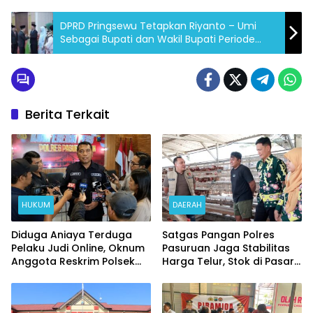
DPRD Pringsewu Tetapkan Riyanto – Umi
Sebagai Bupati dan Wakil Bupati Periode
2025-2030
Berita Terkait
HUKUM
DAERAH
Diduga Aniaya Terduga
Satgas Pangan Polres
Pelaku Judi Online, Oknum
Pasuruan Jaga Stabilitas
Anggota Reskrim Polsek
Harga Telur, Stok di Pasar
Beji di Nonjob
Bangil Melimpah