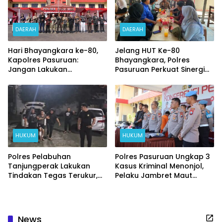
DAERAH
DAERAH
Hari Bhayangkara ke-80,
Jelang HUT Ke-80
Kapolres Pasuruan:
Bhayangkara, Polres
Jangan Lakukan
Pasuruan Perkuat Sinergi
Pelanggaran yang
dengan Awak Media
Turunkan Kepercayaan
Masyarakat
HUKUM
HUKUM
Polres Pelabuhan
Polres Pasuruan Ungkap 3
Tanjungperak Lakukan
Kasus Kriminal Menonjol,
Tindakan Tegas Terukur,
Pelaku Jambret Maut
Komplotan Curanmor
hingga Penembakan
yang beraksi di 10 TKP
Airsoft Gun Dibekuk
News