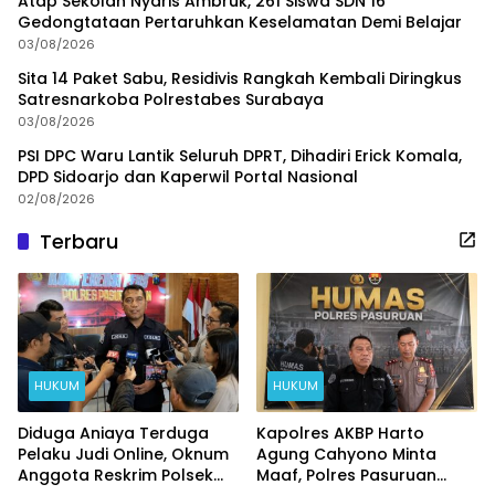
Atap Sekolah Nyaris Ambruk, 261 Siswa SDN 16
Gedongtataan Pertaruhkan Keselamatan Demi Belajar
03/08/2026
Sita 14 Paket Sabu, Residivis Rangkah Kembali Diringkus
Satresnarkoba Polrestabes Surabaya
03/08/2026
PSI DPC Waru Lantik Seluruh DPRT, Dihadiri Erick Komala,
DPD Sidoarjo dan Kaperwil Portal Nasional
02/08/2026
Terbaru
HUKUM
HUKUM
Diduga Aniaya Terduga
Kapolres AKBP Harto
Pelaku Judi Online, Oknum
Agung Cahyono Minta
Anggota Reskrim Polsek
Maaf, Polres Pasuruan