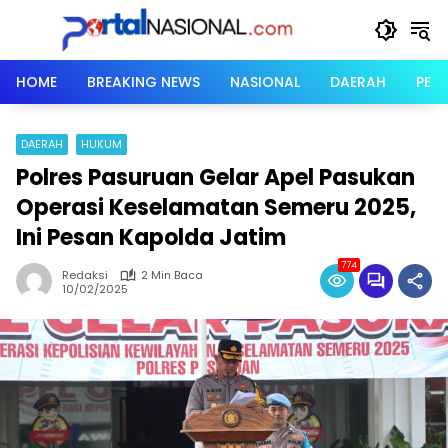
Langsung
ke
konten
HOME
BREAKING NEWS
NASIONAL
DAERAH
PER
DAERAH
HUKUM
Polres Pasuruan Gelar Apel Pasukan
Operasi Keselamatan Semeru 2025,
Ini Pesan Kapolda Jatim
774
Redaksi
2 Min Baca
10/02/2025