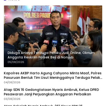
Diduga Aniaya Terduga Pelaku Judi Online, Oknum
Anggota Reskrim Polsek Beji di Nonjob
05/08/2026
Kapolres AKBP Harto Agung Cahyono Minta Maaf, Polres
Pasuruan Bentuk Tim Usut Meninggalnya Terduga Pelaku
Judi Online
04/08/2026
Atap SDN 16 Gedongtataan Nyaris Ambruk, Ketua DPRD
Pesawaran Janji Perjuangkan Anggaran Perbaikan
03/08/2026