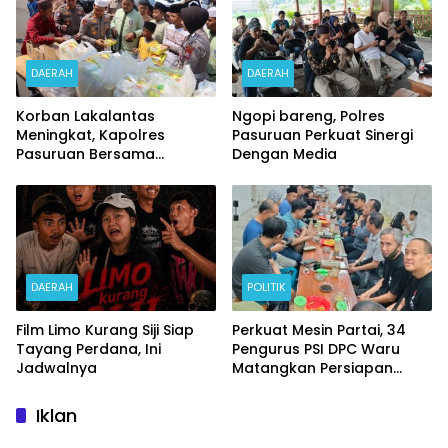
DAERAH
DAERAH
Korban Lakalantas
Ngopi bareng, Polres
Meningkat, Kapolres
Pasuruan Perkuat Sinergi
Pasuruan Bersama
Dengan Media
Kasatlantas Gelar Salat
Ghaib dan Doa Bersama
DAERAH
POLITIK
Film Limo Kurang Siji Siap
Perkuat Mesin Partai, 34
Tayang Perdana, Ini
Pengurus PSI DPC Waru
Jadwalnya
Matangkan Persiapan
Pelantikan DPRT
Iklan