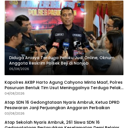
Diduga Aniaya Terduga Pelaku Judi Online, Oknum
Anggota Reskrim Polsek Beji di Nonjob
05/08/2026
Kapolres AKBP Harto Agung Cahyono Minta Maaf, Polres
Pasuruan Bentuk Tim Usut Meninggalnya Terduga Pelaku
Judi Online
04/08/2026
Atap SDN 16 Gedongtataan Nyaris Ambruk, Ketua DPRD
Pesawaran Janji Perjuangkan Anggaran Perbaikan
03/08/2026
Atap Sekolah Nyaris Ambruk, 261 Siswa SDN 16
Gedongtataan Pertaruhkan Keselamatan Demi Belajar