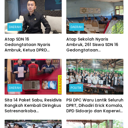
Pelaku Judi Online
DAERAH
DAERAH
Atap SDN 16
Atap Sekolah Nyaris
Gedongtataan Nyaris
Ambruk, 261 Siswa SDN 16
Ambruk, Ketua DPRD
Gedongtataan
Pesawaran Janji
Pertaruhkan Keselamatan
Perjuangkan Anggaran
Demi Belajar
Perbaikan
DAERAH
POLITIK
Sita 14 Paket Sabu, Residivis
PSI DPC Waru Lantik Seluruh
Rangkah Kembali Diringkus
DPRT, Dihadiri Erick Komala,
Satresnarkoba
DPD Sidoarjo dan Kaperwil
Polrestabes Surabaya
Portal Nasional