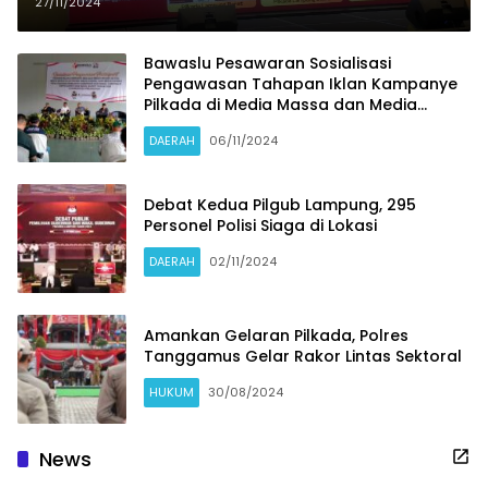
Sandi-Supriyanto unggul pada
27/11/2024
hitung cepat (Quick Count) yang
dihimpun dari Lembaga Survey
Bawaslu Pesawaran Sosialisasi
Pengawasan Tahapan Iklan Kampanye
Rakata.
Pilkada di Media Massa dan Media
Sosial, Ini Jadwalnya
DAERAH
06/11/2024
Debat Kedua Pilgub Lampung, 295
Personel Polisi Siaga di Lokasi
DAERAH
02/11/2024
Amankan Gelaran Pilkada, Polres
Tanggamus Gelar Rakor Lintas Sektoral
HUKUM
30/08/2024
News