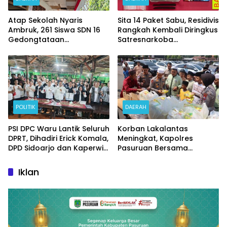
Atap Sekolah Nyaris
Sita 14 Paket Sabu, Residivis
Ambruk, 261 Siswa SDN 16
Rangkah Kembali Diringkus
Gedongtataan
Satresnarkoba
Pertaruhkan Keselamatan
Polrestabes Surabaya
Demi Belajar
POLITIK
DAERAH
PSI DPC Waru Lantik Seluruh
Korban Lakalantas
DPRT, Dihadiri Erick Komala,
Meningkat, Kapolres
DPD Sidoarjo dan Kaperwil
Pasuruan Bersama
Portal Nasional
Kasatlantas Gelar Salat
Ghaib dan Doa Bersama
Iklan