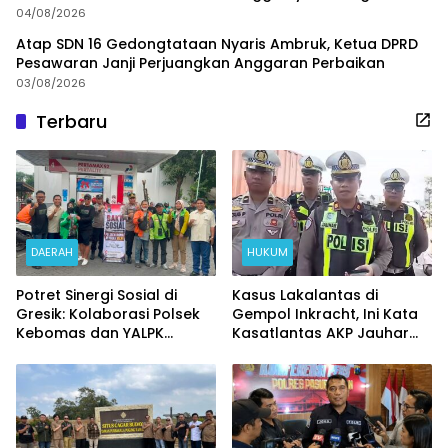
Judi Online
04/08/2026
Atap SDN 16 Gedongtataan Nyaris Ambruk, Ketua DPRD
Pesawaran Janji Perjuangkan Anggaran Perbaikan
03/08/2026
Terbaru
DAERAH
HUKUM
Potret Sinergi Sosial di
Kasus Lakalantas di
Gresik: Kolaborasi Polsek
Gempol Inkracht, Ini Kata
Kebomas dan YALPK
Kasatlantas AKP Jauhar
Ringankan Beban Ratusan
Rizqullah
Ojol dan Warga