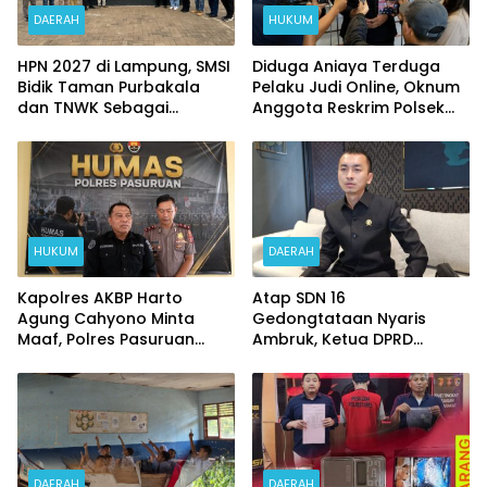
DAERAH
HUKUM
HPN 2027 di Lampung, SMSI
Diduga Aniaya Terduga
Bidik Taman Purbakala
Pelaku Judi Online, Oknum
dan TNWK Sebagai
Anggota Reskrim Polsek
Ekspedisi Budaya
Beji di Nonjob
HUKUM
DAERAH
Kapolres AKBP Harto
Atap SDN 16
Agung Cahyono Minta
Gedongtataan Nyaris
Maaf, Polres Pasuruan
Ambruk, Ketua DPRD
Bentuk Tim Usut
Pesawaran Janji
Meninggalnya Terduga
Perjuangkan Anggaran
Pelaku Judi Online
Perbaikan
DAERAH
DAERAH