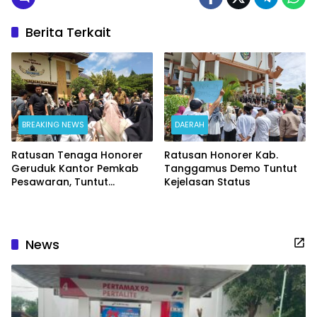
Berita Terkait
BREAKING NEWS
DAERAH
Ratusan Tenaga Honorer
Ratusan Honorer Kab.
Geruduk Kantor Pemkab
Tanggamus Demo Tuntut
Pesawaran, Tuntut
Kejelasan Status
Pengangkatan PPPK Penuh
Waktu
News