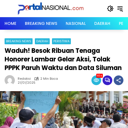
Langsung
ke
konten
HOME
BREAKING NEWS
NASIONAL
DAERAH
PER
BREAKING NEWS
DAERAH
PERISTIWA
Waduh! Besok Ribuan Tenaga
Honorer Lambar Gelar Aksi, Tolak
PPPK Paruh Waktu dan Data Siluman
834
Redaksi
2 Min Baca
21/01/2025