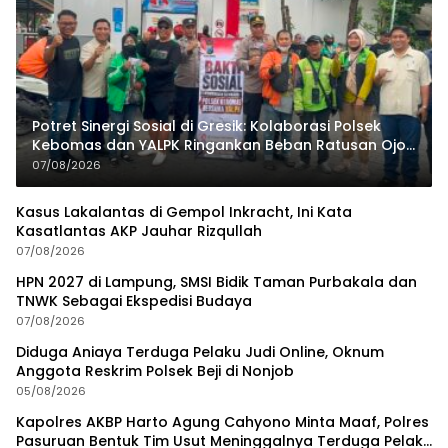
Potret Sinergi Sosial di Gresik: Kolaborasi Polsek
Kebomas dan YALPK Ringankan Beban Ratusan Ojol
dan Warga
07/08/2026
Kasus Lakalantas di Gempol Inkracht, Ini Kata
Kasatlantas AKP Jauhar Rizqullah
07/08/2026
HPN 2027 di Lampung, SMSI Bidik Taman Purbakala dan
TNWK Sebagai Ekspedisi Budaya
07/08/2026
Diduga Aniaya Terduga Pelaku Judi Online, Oknum
Anggota Reskrim Polsek Beji di Nonjob
05/08/2026
Kapolres AKBP Harto Agung Cahyono Minta Maaf, Polres
Pasuruan Bentuk Tim Usut Meninggalnya Terduga Pelaku