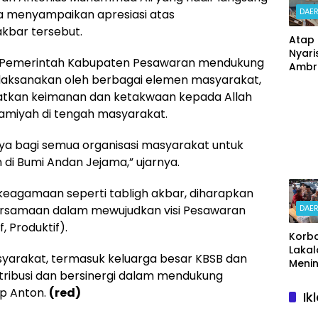
Nonj
DAE
a menyampaikan apresiasi atas
akbar tersebut.
Atap 
Nyari
Pemerintah Kabupaten Pesawaran mendukung
Ambru
laksanakan oleh berbagai elemen masyarakat,
Siswa
Gedo
katkan keimanan dan ketakwaan kepada Allah
an
amiyah di tengah masyarakat.
Perta
Kese
a bagi semua organisasi masyarakat untuk
Demi 
i Bumi Andan Jejama,” ujarnya.
keagamaan seperti tabligh akbar, diharapkan
DAE
samaan dalam mewujudkan visi Pesawaran
, Produktif).
Korb
Lakal
yarakat, termasuk keluarga besar KBSB dan
Menin
tribusi dan bersinergi dalam mendukung
Kapo
Pasu
p Anton.
(red)
Ik
Bers
Kasat