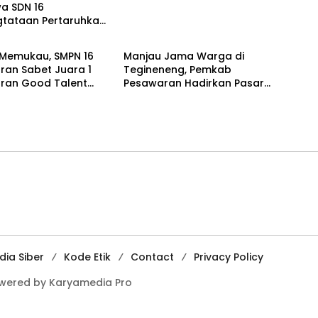
wa SDN 16
tataan Pertaruhkan
H
DAERAH
matan Demi Belajar
 Memukau, SMPN 16
Manjau Jama Warga di
ran Sabet Juara 1
Tegineneng, Pemkab
ran Good Talent
Pesawaran Hadirkan Pasar
Murah dan Beragam
Layanan Terpadu
ia Siber
Kode Etik
Contact
Privacy Policy
owered by Karyamedia Pro