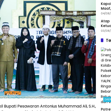
Kapol
Maaf,
Menin
04/08
Atap 
Ketua
Angg
03/08
Te
DAE
il Bupati Pesawaran Antonius Muhammad Ali, S.H.,
Potre