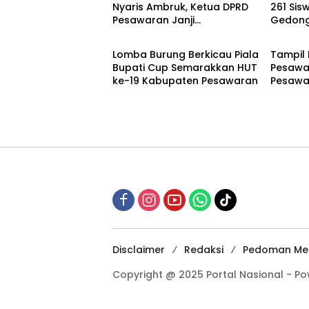
Nyaris Ambruk, Ketua DPRD
261 Sis
Pesawaran Janji
Gedong
DAERAH
DAERA
Perjuangkan Anggaran
Kesela
Perbaikan
Lomba Burung Berkicau Piala
Tampil
Bupati Cup Semarakkan HUT
Pesawa
ke-19 Kabupaten Pesawaran
Pesawa
2026
Disclaimer
Redaksi
Pedoman Med
Copyright @ 2025 Portal Nasional - P