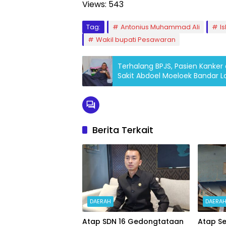
Views:
543
Tag:
Antonius Muhammad Ali
I
Wakil bupati Pesawaran
Terhalang BPJS, Pasien Kanke
Sakit Abdoel Moeloek Bandar
Berita Terkait
DAERAH
DAERA
Atap SDN 16 Gedongtataan
Atap Se