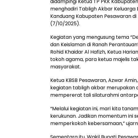
didampingi Ketua TP PKK Kabupaten P
menghadiri Tabligh Akbar Keluarga
Kanduang Kabupaten Pesawaran di A
(7/10/2025).
Kegiatan yang mengusung tema “Den
dan Keislaman di Ranah Perantaua
Rohid Khaidar Al Hafizh, Ketua Hari
tokoh agama, para ketua majelis ta
masyarakat.
Ketua KBSB Pesawaran, Azwar Ami
kegiatan tabligh akbar merupakan a
mempererat tali silaturahmi antar
“Melalui kegiatan ini, mari kita ta
kerukunan. Jadikan momentum ini s
memperkokoh kebersamaan,” ujarn
Sementara itu, Wakil Bupati Pesawa