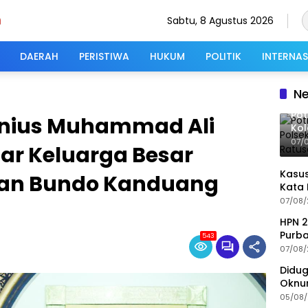
Sabtu, 8 Agustus 2026
DAERAH
PERISTIWA
HUKUM
POLITIK
INTERNA
N
Pot
onius Muhammad Ali
Kol
Rin
07/
bar Keluarga Besar
Wa
Kasus
dan Bundo Kanduang
Kata 
07/08
HPN 2
Purba
543
Buda
07/08
Didug
Oknum
Nonj
05/08