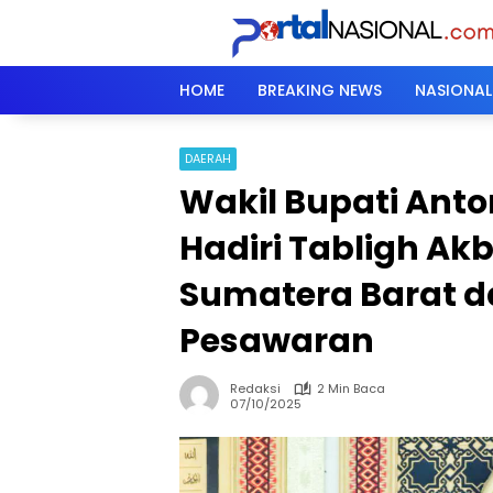
Langsung
ke
konten
HOME
BREAKING NEWS
NASIONAL
DAERAH
Wakil Bupati Ant
Hadiri Tabligh Ak
Sumatera Barat 
Pesawaran
Redaksi
2 Min Baca
07/10/2025