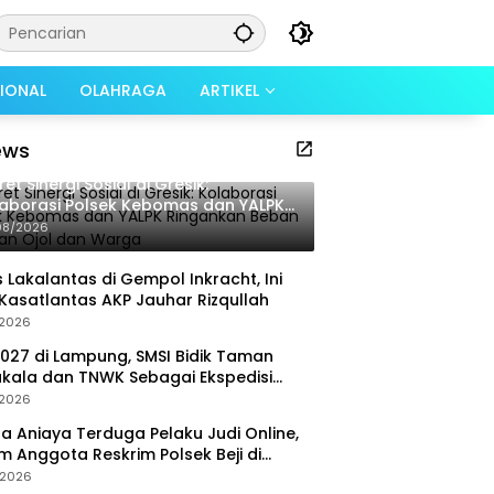
SIONAL
OLAHRAGA
ARTIKEL
ews
ret Sinergi Sosial di Gresik:
aborasi Polsek Kebomas dan YALPK
gankan Beban Ratusan Ojol dan
08/2026
rga
 Lakalantas di Gempol Inkracht, Ini
Kasatlantas AKP Jauhar Rizqullah
/2026
027 di Lampung, SMSI Bidik Taman
kala dan TNWK Sebagai Ekspedisi
ya
/2026
a Aniaya Terduga Pelaku Judi Online,
 Anggota Reskrim Polsek Beji di
ob
/2026