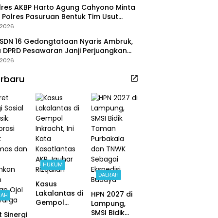
res AKBP Harto Agung Cahyono Minta
 Polres Pasuruan Bentuk Tim Usut
ggalnya Terduga Pelaku Judi Online
/2026
SDN 16 Gedongtataan Nyaris Ambruk,
 DPRD Pesawaran Janji Perjuangkan
aran Perbaikan
/2026
rbaru
HUKUM
DAERAH
Kasus
Lakalantas di
HPN 2027 di
RAH
Gempol
Lampung,
Inkracht, Ini
SMSI Bidik
t Sinergi