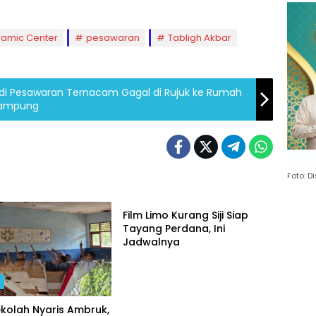
Gelar
Ghai
slamic Center
pesawaran
Tabligh Akbar
Doa
Bers
r di Pesawaran Ternacam Gagal di Rujuk ke Rumah
 Lampung
Foto: 
DAERAH
Film Limo Kurang Siji Siap
Tayang Perdana, Ini
Jadwalnya
H
kolah Nyaris Ambruk,