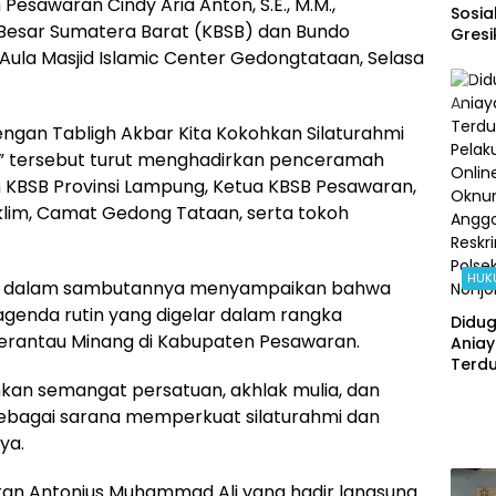
esawaran Cindy Aria Anton, S.E., M.M.,
Sosial
 Besar Sumatera Barat (KBSB) dan Bundo
Gresi
Kolab
ula Masjid Islamic Center Gedongtataan, Selasa
Polse
Kebo
dan 
gan Tabligh Akbar Kita Kokohkan Silaturahmi
Ring
n” tersebut turut menghadirkan penceramah
Beba
Ratus
an KBSB Provinsi Lampung, Ketua KBSB Pesawaran,
dan 
klim, Camat Gedong Tataan, serta tokoh
HUK
n, dalam sambutannya menyampaikan bahwa
genda rutin yang digelar dalam rangka
Didu
perantau Minang di Kabupaten Pesawaran.
Ania
Terd
Pelak
namkan semangat persatuan, akhlak mulia, dan
Onlin
ebagai sarana memperkuat silaturahmi dan
Okn
ya.
Angg
Reskr
ran Antonius Muhammad Ali yang hadir langsung
Polsek