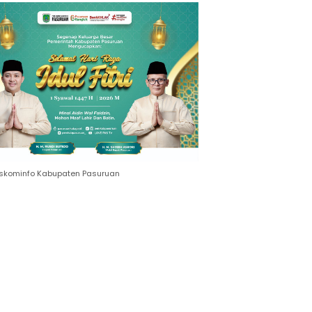
 Salat
b dan
ama
Diskominfo Kabupaten Pasuruan