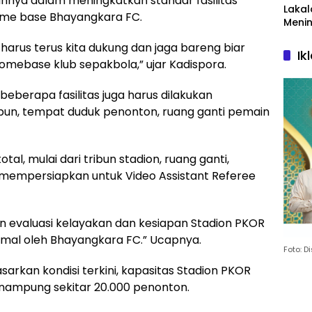
ya dalam meningkatkan standar fasilitas
Lakal
ome base Bhayangkara FC.
Menin
Kapo
a harus terus kita dukung dan jaga bareng biar
Pasu
Ik
Bers
omebase klub sepakbola,” ujar Kadispora.
Kasat
Gelar
eberapa fasilitas juga harus dilakukan
Ghai
ribun, tempat duduk penonton, ruang ganti pemain
Doa
Bers
otal, mulai dari tribun stadion, ruang ganti,
mempersiapkan untuk Video Assistant Referee
evaluasi kelayakan dan kesiapan Stadion PKOR
mal oleh Bhayangkara FC.” Ucapnya.
Foto: 
kan kondisi terkini, kapasitas Stadion PKOR
ampung sekitar 20.000 penonton.