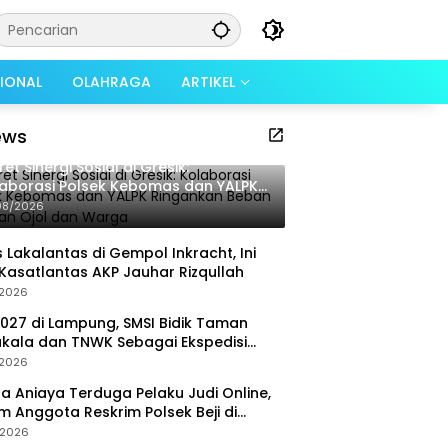
SIONAL
OLAHRAGA
ARTIKEL
ews
ret Sinergi Sosial di Gresik:
aborasi Polsek Kebomas dan YALPK
gankan Beban Ratusan Ojol dan
08/2026
rga
 Lakalantas di Gempol Inkracht, Ini
Kasatlantas AKP Jauhar Rizqullah
/2026
027 di Lampung, SMSI Bidik Taman
kala dan TNWK Sebagai Ekspedisi
ya
/2026
a Aniaya Terduga Pelaku Judi Online,
 Anggota Reskrim Polsek Beji di
ob
/2026