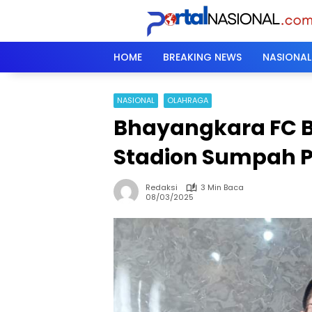
Langsung
ke
konten
HOME
BREAKING NEWS
NASIONAL
NASIONAL
OLAHRAGA
Bhayangkara FC B
Stadion Sumpah
Redaksi
3 Min Baca
08/03/2025