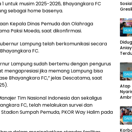
a 1 untuk musim 2025-2026, Bhayangkara FC
Sosial
Gresi
ung sebagai home basenya.
Kolab
Polse
ataan Kepala Dinas Pemuda dan Olahraga
Kebo
ama Paksi Moeda, saat dikonfirmasi.
HUK
dan 
Ring
Didu
Beba
ubernur Lampung telah berkomunikasi secara
Ania
Ratus
Bhayangkara FC.
Terd
dan 
Pelak
bernur Lampung sudah bertemu dengan pengurus
Onlin
Okn
gat mengapresiasi jika memang Lampung bisa
DAE
Angg
base Bhayangkara FC,” jelas Descatama, saat
Reskr
25).
Atap 
Polsek
Nyari
Nonj
Ambru
anajer Tim Nasional Indonesia dan sekaligus
Siswa
angkara FC, telah melakukan survei dan
Gedo
 di Stadion Sumpah Pemuda, PKOR Way Halim pada
an
DAE
Perta
Kese
Korb
Demi 