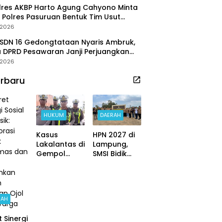
res AKBP Harto Agung Cahyono Minta
 Polres Pasuruan Bentuk Tim Usut
ggalnya Terduga Pelaku Judi Online
/2026
SDN 16 Gedongtataan Nyaris Ambruk,
 DPRD Pesawaran Janji Perjuangkan
aran Perbaikan
/2026
rbaru
HUKUM
DAERAH
Kasus
HPN 2027 di
Lakalantas di
Lampung,
Gempol
SMSI Bidik
Inkracht, Ini
Taman
Kata
Purbakala
Kasatlantas
dan TNWK
AKP Jauhar
Sebagai
RAH
Rizqullah
Ekspedisi
Budaya
t Sinergi