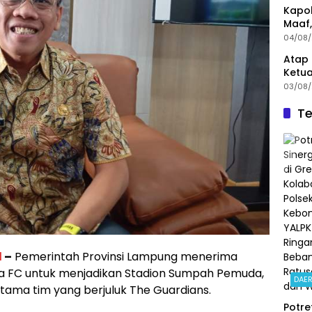
Kapol
Maaf,
Menin
04/08
Atap 
Ketua
Angg
03/08
Te
l
–
Pemerintah Provinsi Lampung menerima
a FC untuk menjadikan Stadion Sumpah Pemuda,
DAE
tama tim yang berjuluk The Guardians.
Potre