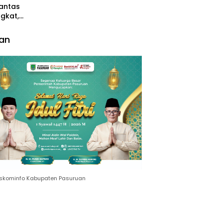
antas
Surabaya
gkat,
lres
ruan
lan
ama
lantas
 Salat
b dan
ama
Diskominfo Kabupaten Pasuruan