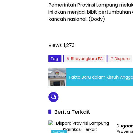
Pemerintah Provinsi Lampung melal
ini akan menjadi bibit pertumbuhan
kancah nasional. (Dody)
Views:
1,273
Tag:
Bhayangkara FC
Dispora
Fakta Baru dalam Kisruh Angg
Berita Terkait
DAERA
Dugaan
Provin
DAERAH