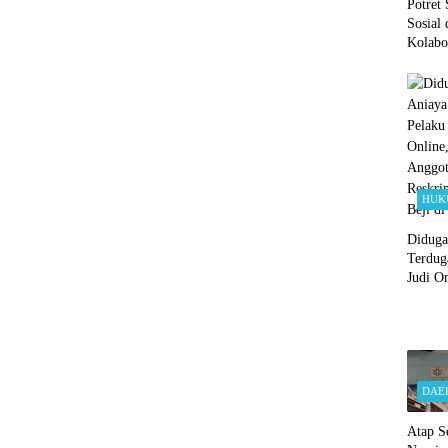
Potret 
Sosial 
Kolabo
Polsek
dan Y
Ringan
Beban 
Ojol d
HUK
Diduga
Terdug
Judi On
Oknum
Reskri
Beji d
DAE
Atap S