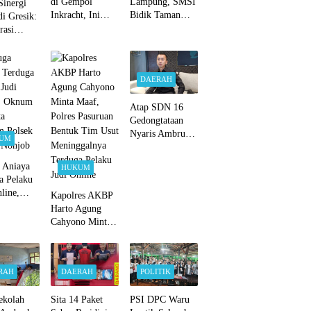
di Gempol
Lampung, SMSI
Sinergi
Inkracht, Ini
Bidik Taman
di Gresik:
Kata Kasatlantas
Purbakala dan
rasi
AKP Jauhar
TNWK Sebagai
 Kebomas
Rizqullah
Ekspedisi
ALPK
Budaya
kan
DAERAH
Ratusan
an Warga
Atap SDN 16
Gedongtataan
Nyaris Ambruk,
UM
Ketua DPRD
Pesawaran Janji
 Aniaya
HUKUM
Perjuangkan
a Pelaku
Anggaran
line,
Kapolres AKBP
Perbaikan
 Anggota
Harto Agung
m Polsek
Cahyono Minta
i Nonjob
Maaf, Polres
Pasuruan Bentuk
Tim Usut
RAH
DAERAH
POLITIK
Meninggalnya
Terduga Pelaku
ekolah
Sita 14 Paket
PSI DPC Waru
Judi Online