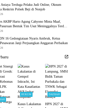
 Aniaya Terduga Pelaku Judi Online, Oknum
a Reskrim Polsek Beji di Nonjob
026
es AKBP Harto Agung Cahyono Minta Maaf,
 Pasuruan Bentuk Tim Usut Meninggalnya Terduga
 Judi Online
026
DN 16 Gedongtataan Nyaris Ambruk, Ketua
esawaran Janji Perjuangkan Anggaran Perbaikan
026
rbaru
HUKUM
DAERAH
RAH
Kasus Lakalantas
HPN 2027 di