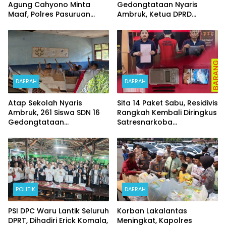
Agung Cahyono Minta
Gedongtataan Nyaris
Maaf, Polres Pasuruan
Ambruk, Ketua DPRD
Bentuk Tim Usut
Pesawaran Janji
Meninggalnya Terduga
Perjuangkan Anggaran
Pelaku Judi Online
Perbaikan
DAERAH
DAERAH
Atap Sekolah Nyaris
Sita 14 Paket Sabu, Residivis
Ambruk, 261 Siswa SDN 16
Rangkah Kembali Diringkus
Gedongtataan
Satresnarkoba
Pertaruhkan Keselamatan
Polrestabes Surabaya
Demi Belajar
POLITIK
DAERAH
PSI DPC Waru Lantik Seluruh
Korban Lakalantas
DPRT, Dihadiri Erick Komala,
Meningkat, Kapolres