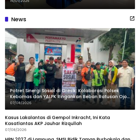
ke Desa dan Sekolah
15/01/2025
News
Potret Sinergi Sosial di Gresik: Kolaborasi Polsek
Kebomas dan YALPK Ringankan Beban Ratusan Ojol
dan Warga
07/08/2026
Kasus Lakalantas di Gempol Inkracht, Ini Kata
Kasatlantas AKP Jauhar Rizqullah
07/08/2026
HPN 2027 di Lampung, SMSI Bidik Taman Purbakala dan