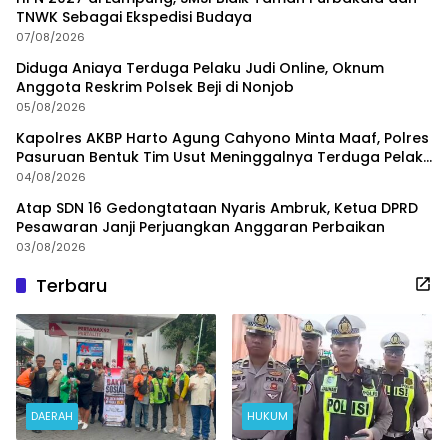
TNWK Sebagai Ekspedisi Budaya
07/08/2026
Diduga Aniaya Terduga Pelaku Judi Online, Oknum
Anggota Reskrim Polsek Beji di Nonjob
05/08/2026
Kapolres AKBP Harto Agung Cahyono Minta Maaf, Polres
Pasuruan Bentuk Tim Usut Meninggalnya Terduga Pelaku
Judi Online
04/08/2026
Atap SDN 16 Gedongtataan Nyaris Ambruk, Ketua DPRD
Pesawaran Janji Perjuangkan Anggaran Perbaikan
03/08/2026
Terbaru
DAERAH
HUKUM