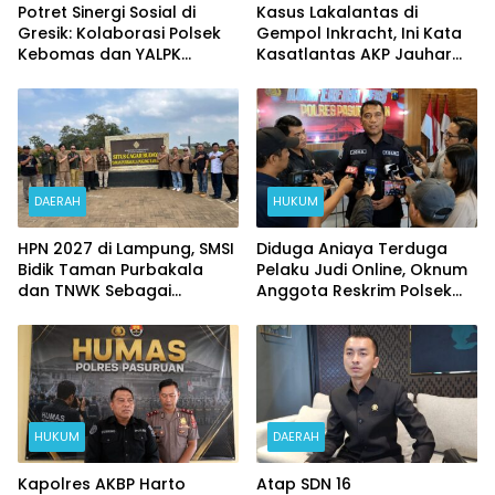
Potret Sinergi Sosial di
Kasus Lakalantas di
Gresik: Kolaborasi Polsek
Gempol Inkracht, Ini Kata
Kebomas dan YALPK
Kasatlantas AKP Jauhar
Ringankan Beban Ratusan
Rizqullah
Ojol dan Warga
DAERAH
HUKUM
HPN 2027 di Lampung, SMSI
Diduga Aniaya Terduga
Bidik Taman Purbakala
Pelaku Judi Online, Oknum
dan TNWK Sebagai
Anggota Reskrim Polsek
Ekspedisi Budaya
Beji di Nonjob
HUKUM
DAERAH
Kapolres AKBP Harto
Atap SDN 16