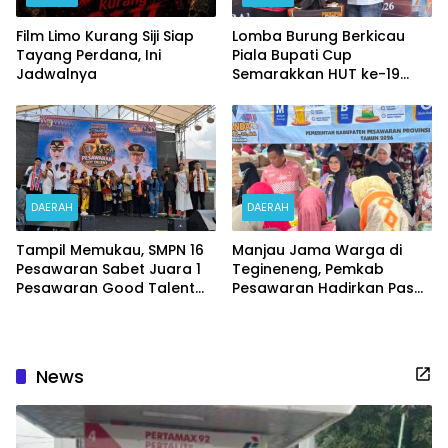
Film Limo Kurang Siji Siap
Lomba Burung Berkicau
Tayang Perdana, Ini
Piala Bupati Cup
Jadwalnya
Semarakkan HUT ke-19
Kabupaten Pesawaran
DAERAH
DAERAH
Tampil Memukau, SMPN 16
Manjau Jama Warga di
Pesawaran Sabet Juara 1
Tegineneng, Pemkab
Pesawaran Good Talent
Pesawaran Hadirkan Pasar
2026
Murah dan Beragam
Layanan Terpadu
News