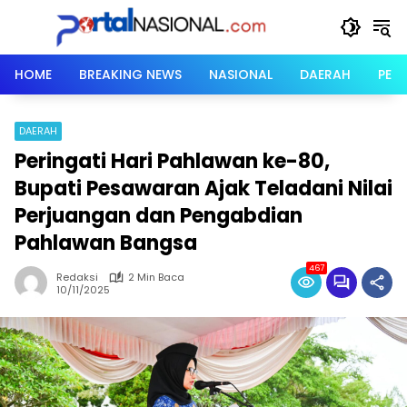
Langsung
ke
konten
HOME
BREAKING NEWS
NASIONAL
DAERAH
PER
DAERAH
Peringati Hari Pahlawan ke-80,
Bupati Pesawaran Ajak Teladani Nilai
Perjuangan dan Pengabdian
Pahlawan Bangsa
467
Redaksi
2 Min Baca
10/11/2025