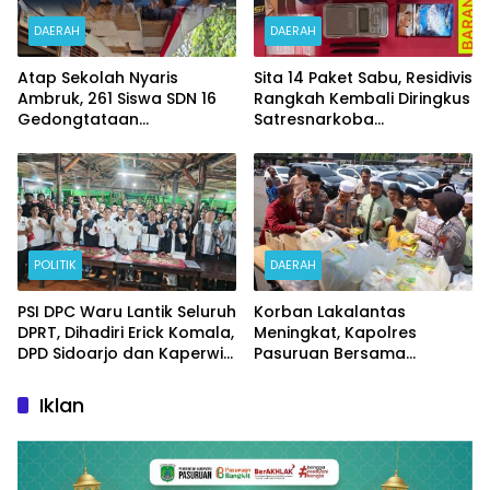
DAERAH
DAERAH
Atap Sekolah Nyaris
Sita 14 Paket Sabu, Residivis
Ambruk, 261 Siswa SDN 16
Rangkah Kembali Diringkus
Gedongtataan
Satresnarkoba
Pertaruhkan Keselamatan
Polrestabes Surabaya
Demi Belajar
POLITIK
DAERAH
PSI DPC Waru Lantik Seluruh
Korban Lakalantas
DPRT, Dihadiri Erick Komala,
Meningkat, Kapolres
DPD Sidoarjo dan Kaperwil
Pasuruan Bersama
Portal Nasional
Kasatlantas Gelar Salat
Ghaib dan Doa Bersama
Iklan