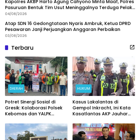
Kapolres AKBP Harto Agung Cahyono Minta Maaf, Polres
Pasuruan Bentuk Tim Usut Meninggalnya Terduga Pelaku
Judi Online
04/08/2026
Atap SDN 16 Gedongtataan Nyaris Ambruk, Ketua DPRD
Pesawaran Janji Perjuangkan Anggaran Perbaikan
03/08/2026
Terbaru
DAERAH
HUKUM
Potret Sinergi Sosial di
Kasus Lakalantas di
Gresik: Kolaborasi Polsek
Gempol Inkracht, Ini Kata
Kebomas dan YALPK
Kasatlantas AKP Jauhar
Ringankan Beban Ratusan
Rizqullah
Ojol dan Warga