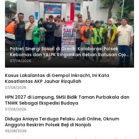
Potret Sinergi Sosial di Gresik: Kolaborasi Polsek
Kebomas dan YALPK Ringankan Beban Ratusan Ojol
dan Warga
07/08/2026
Kasus Lakalantas di Gempol Inkracht, Ini Kata
Kasatlantas AKP Jauhar Rizqullah
07/08/2026
HPN 2027 di Lampung, SMSI Bidik Taman Purbakala dan
TNWK Sebagai Ekspedisi Budaya
07/08/2026
Diduga Aniaya Terduga Pelaku Judi Online, Oknum
Anggota Reskrim Polsek Beji di Nonjob
05/08/2026