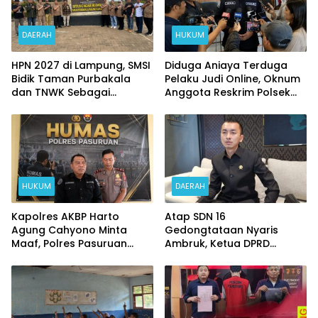
DAERAH
HUKUM
HPN 2027 di Lampung, SMSI
Diduga Aniaya Terduga
Bidik Taman Purbakala
Pelaku Judi Online, Oknum
dan TNWK Sebagai
Anggota Reskrim Polsek
Ekspedisi Budaya
Beji di Nonjob
HUKUM
DAERAH
Kapolres AKBP Harto
Atap SDN 16
Agung Cahyono Minta
Gedongtataan Nyaris
Maaf, Polres Pasuruan
Ambruk, Ketua DPRD
Bentuk Tim Usut
Pesawaran Janji
Meninggalnya Terduga
Perjuangkan Anggaran
Pelaku Judi Online
Perbaikan