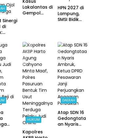
Kasus
Lakalantas di
HPN 2027 di
RAH
Gempol
Lampung,
Inkracht, Ini
SMSI Bidik
t Sinergi
Kata
Taman
 di
Kasatlantas
Purbakala
k:
AKP Jauhar
dan TNWK
orasi
Rizqullah
Sebagai
k
Ekspedisi
mas
Budaya
YALPK
ankan
n
an Ojol
Warga
UM
DAERAH
ga
Atap SDN 16
ya
Gedongtata
HUKUM
uga
an Nyaris
u Judi
Ambruk,
Kapolres
e,
Ketua DPRD
AKBP Harto