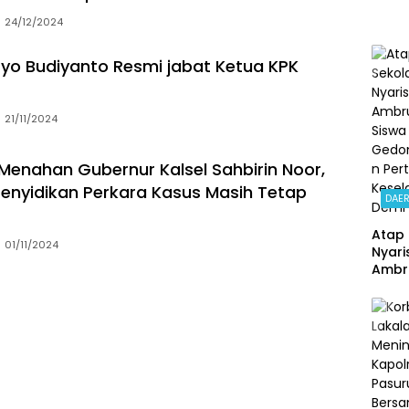
Okn
24/12/2024
Angg
Reskr
Polsek
yo Budiyanto Resmi jabat Ketua KPK
Nonj
21/11/2024
Menahan Gubernur Kalsel Sahbirin Noor,
 Penyidikan Perkara Kasus Masih Tetap
DAE
Atap 
01/11/2024
Nyari
Ambru
Siswa
Gedo
an
Perta
Kese
Demi 