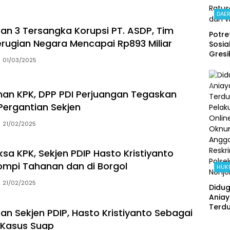
DAE
an 3 Tersangka Korupsi PT. ASDP, Tim
Potre
Kerugian Negara Mencapai Rp893 Miliar
Sosial
Gresi
01/03/2025
Kolab
Polse
Kebo
han KPK, DPP PDI Perjuangan Tegaskan
dan 
Ring
Pergantian Sekjen
Beba
Ratus
21/02/2025
dan 
iksa KPK, Sekjen PDIP Hasto Kristiyanto
mpi Tahanan dan di Borgol
HUK
21/02/2025
Didu
Ania
Terd
an Sekjen PDIP, Hasto Kristiyanto Sebagai
Pelak
 Kasus Suap
Onlin