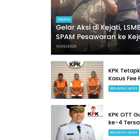
DAERAH
Gelar Aksi di Kejati, 
SPAM Pesawaran ke Ke
13/05/2026
KPK Tetapk
Kasus Fee 
BREAKING NEWS
KPK OTT Gu
ke-4 Tersa
BREAKING NEWS