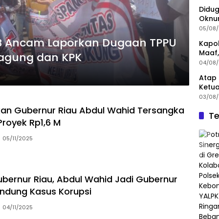
Didug
Oknum
Nonj
05/08
LSMB Ancam Laporkan Dugaan TPPU
Kapol
Maaf,
jagung dan KPK
Menin
04/08
Atap 
Ketua
Angg
03/08
an Gubernur Riau Abdul Wahid Tersangka
Te
Proyek Rp1,6 M
05/11/2025
bernur Riau, Abdul Wahid Jadi Gubernur
ndung Kasus Korupsi
04/11/2025