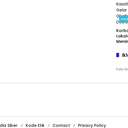
DAE
Korb
Lakal
Menin
Kapo
Pasu
Ik
Bers
Kasat
Gelar
Foto: 
Ghai
Doa
Bers
ia Siber
Kode Etik
Contact
Privacy Policy