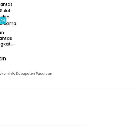
RAH
an
antas
gkat,
lres
ruan
lan
ama
lantas
 Salat
Diskominfo Kabupaten Pasuruan
b dan
ama