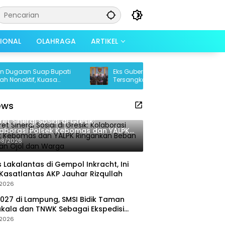
SIONAL
OLAHRAGA
ARTIKEL
n Suap Bupati
Eks Gubernur Lampung Arinal Djunaidi
if, Kuasa
Tersangka Dugaan Korupsi Dana PI
Tak Sesuai
USD17,2 Juta
ews
ret Sinergi Sosial di Gresik:
aborasi Polsek Kebomas dan YALPK
gankan Beban Ratusan Ojol dan
08/2026
rga
 Lakalantas di Gempol Inkracht, Ini
Kasatlantas AKP Jauhar Rizqullah
/2026
027 di Lampung, SMSI Bidik Taman
kala dan TNWK Sebagai Ekspedisi
ya
/2026